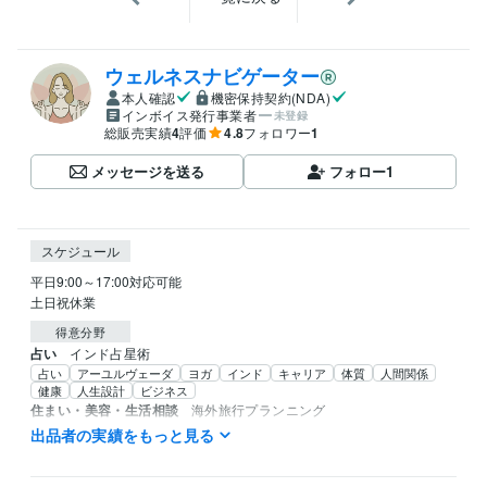
ウェルネスナビゲーター
本人確認
機密保持契約(NDA)
インボイス発行事業者
未登録
総販売実績
4
評価
4.8
フォロワー
1
メッセージを送る
フォロー
1
スケジュール
平日9:00～17:00対応可能

土日祝休業
得意分野
占い
インド占星術
占い
アーユルヴェーダ
ヨガ
インド
キャリア
体質
人間関係
健康
人生設計
ビジネス
住まい・美容・生活相談
海外旅行プランニング
旅行
お出掛けの相談
アーユルヴェーダ
ヨガ
健康
海外
英語
出品者の実績をもっと見る
学歴