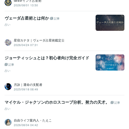
tara＠インド占星術
2026/08/01 13:50
ヴェーダ占星術とは何か
記事
占い
星宿カナタ｜ヴェーダ占星術鑑定士
2026/04/24 07:31
ジョーティッシュとは？初心者向け完全ガイド
記事
占い
月詠｜運命の支配者
2025/09/18 08:49
マイケル・ジャクソンのホロスコープ分析。努力の天才。
記事
占い
自由ライフ案内人・たえこ
2026/08/04 04:42