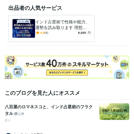
カリフォルニア州立大学
1996年8月 ~ 2021年2月
出品者の人気サービス
語学力
英語
ビジネスレベル
インド占星術で性格や能力、
スペイン語
日常会話レベル
運勢を読み取ります 理想の
未来を掴むための行動・決断
4.8
(4)
6,000
円
のガイダンス。
このブログを見た人にオススメ
八百屋のロマネスコと、インド占星術のフラク
タル
記事
占い