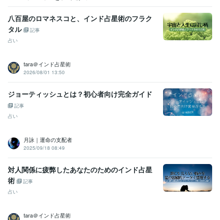
八百屋のロマネスコと、インド占星術のフラク
タル
記事
占い
tara＠インド占星術
2026/08/01 13:50
ジョーティッシュとは？初心者向け完全ガイド
記事
占い
月詠｜運命の支配者
2025/09/18 08:49
対人関係に疲弊したあなたのためのインド占星
術
記事
占い
tara＠インド占星術