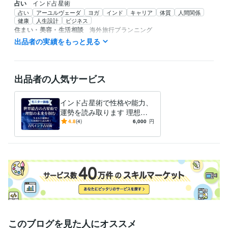
占い
インド占星術
占い
アーユルヴェーダ
ヨガ
インド
キャリア
体質
人間関係
健康
人生設計
ビジネス
住まい・美容・生活相談
海外旅行プランニング
旅行
お出掛けの相談
アーユルヴェーダ
ヨガ
健康
海外
英語
出品者の実績をもっと見る
学歴
カリフォルニア州立大学
1996年8月 ~ 2021年2月
出品者の人気サービス
語学力
英語
ビジネスレベル
インド占星術で性格や能力、
スペイン語
日常会話レベル
運勢を読み取ります 理想の
未来を掴むための行動・決断
4.8
(4)
6,000
円
のガイダンス。
このブログを見た人にオススメ