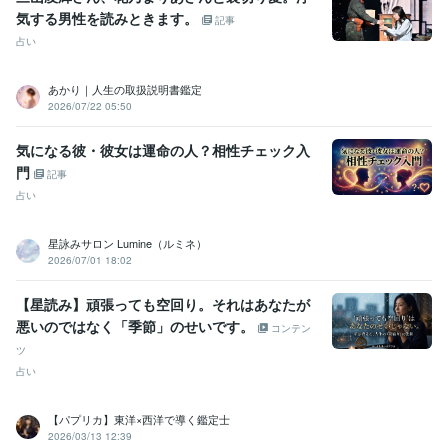
気する男性を読みときます。
記事
占い
あかり｜人生の取扱説明書鑑定
2026/07/22 05:50
気になる彼・彼女は運命の人？相性チェック入
門
記事
占い
星詠みサロン Lumine（ルミネ）
2026/07/01 18:02
【星読み】頑張っても空回り。それはあなたが
悪いのではなく「季節」のせいです。
コンテン
ツ
占い
【パプリカ】東洋×西洋で導く鑑定士
2026/03/13 12:39