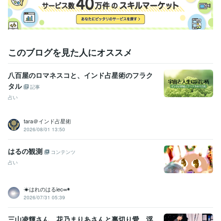
このブログを見た人にオススメ
八百屋のロマネスコと、インド占星術のフラク
タル
記事
占い
tara＠インド占星術
2026/08/01 13:50
はるの観測
コンテンツ
占い
☀はれのはるiec∞◉
2026/07/31 05:39
三山凌輝さん、花乃まりあさんと裏切り愛。浮