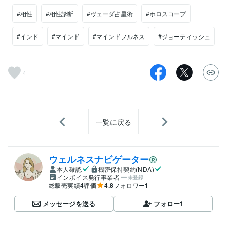
#相性
#相性診断
#ヴェーダ占星術
#ホロスコープ
#インド
#マインド
#マインドフルネス
#ジョーティッシュ
4
一覧に戻る
ウェルネスナビゲーター
本人確認
機密保持契約(NDA)
インボイス発行事業者
未登録
総販売実績
4
評価
4.8
フォロワー
1
メッセージを送る
フォロー
1