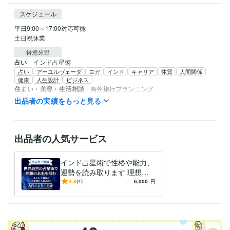
スケジュール
平日9:00～17:00対応可能

土日祝休業
得意分野
占い
インド占星術
占い
アーユルヴェーダ
ヨガ
インド
キャリア
体質
人間関係
健康
人生設計
ビジネス
住まい・美容・生活相談
海外旅行プランニング
旅行
お出掛けの相談
アーユルヴェーダ
ヨガ
健康
海外
英語
出品者の実績をもっと見る
学歴
カリフォルニア州立大学
1996年8月 ~ 2021年2月
出品者の人気サービス
語学力
英語
ビジネスレベル
インド占星術で性格や能力、
スペイン語
日常会話レベル
運勢を読み取ります 理想の
未来を掴むための行動・決断
4.8
(4)
6,000
円
のガイダンス。