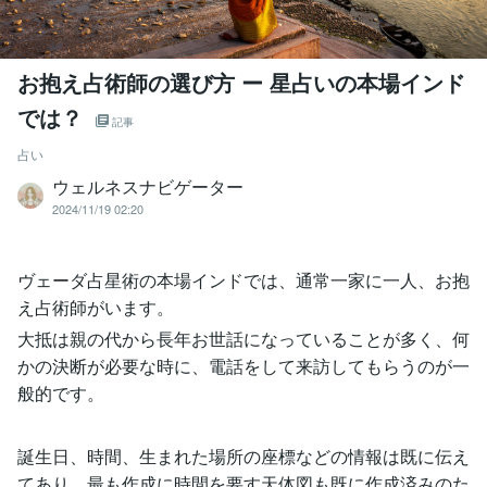
お抱え占術師の選び方 ー 星占いの本場インド
では？
記事
占い
ウェルネスナビゲーター
2024/11/19 02:20
ヴェーダ占星術の本場インドでは、通常一家に一人、お抱
え占術師がいます。
大抵は親の代から長年お世話になっていることが多く、何
かの決断が必要な時に、電話をして来訪してもらうのが一
般的です。
誕生日、時間、生まれた場所の座標などの情報は既に伝え
てあり、最も作成に時間を要す天体図も既に作成済みのた