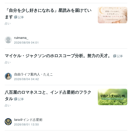
「自分を少し好きになれる」星読みを届けてい
ます
記事
占い
ruimama_
2026/08/09 04:01
マイケル・ジャクソンのホロスコープ分析。努力の天才。
記事
占い
自由ライフ案内人・たえこ
2026/08/04 04:42
八百屋のロマネスコと、インド占星術のフラク
タル
記事
占い
tara＠インド占星術
2026/08/01 13:50