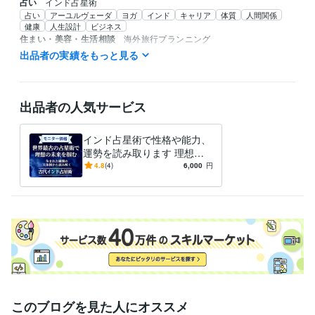
占い
インド占星術
占い
アーユルヴェーダ
ヨガ
インド
キャリア
体質
人間関係
健康
人生設計
ビジネス
住まい・美容・生活相談
海外旅行プランニング
旅行
お出掛けの相談
アーユルヴェーダ
ヨガ
健康
海外
英語
出品者の実績をもっと見る
学歴
カリフォルニア州立大学
1996年8月 ~ 2021年2月
出品者の人気サービス
語学力
英語
ビジネスレベル
インド占星術で性格や能力、
スペイン語
日常会話レベル
運勢を読み取ります 理想の
未来を掴むための行動・決断
4.8
(4)
6,000
円
のガイダンス。
このブログを見た人にオススメ