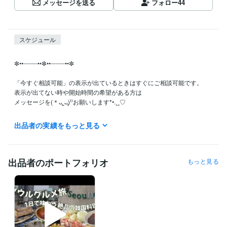
メッセージを送る
フォロー
44
スケジュール
✼••┈┈┈┈••✼••┈┈┈┈••✼

「今すぐ相談可能」の表示が出ているときはすぐにご相談可能です。

表示が出てない時や開始時間の希望がある方は

メッセージを(＊ᴗ͈ˬᴗ͈)⁾⁾お願いします*•.¸¸♡

出品者の実績をもっと見る
経験職種
クリエイター / 動画クリエイター
経験年数 : 4年
ライフスタイル・その他 / 占い師
経験年数 : 1年
出品者のポートフォリオ
もっと見る
得意分野
悩み相談・カウンセリング
日韓恋愛のモヤモヤ解決策を伝授
恋愛相談
語学力
韓国語
日常会話レベル