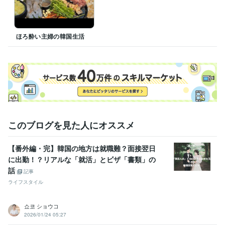
ほろ酔い主婦の韓国生活
このブログを見た人にオススメ
【番外編・完】韓国の地方は就職難？面接翌日
に出勤！？リアルな「就活」とビザ「書類」の
話
記事
ライフスタイル
쇼코 ショウコ
2026/01/24 05:27