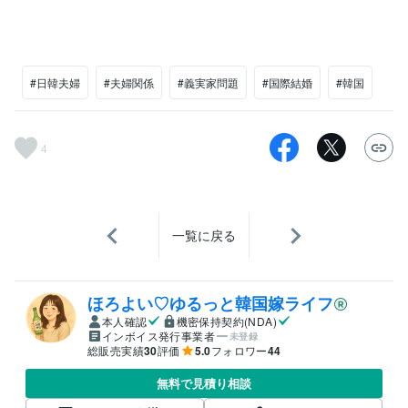
#日韓夫婦
#夫婦関係
#義実家問題
#国際結婚
#韓国
4
一覧に戻る
ほろよい♡ゆるっと韓国嫁ライフ
本人確認
機密保持契約(NDA)
インボイス発行事業者
未登録
総販売実績
30
評価
5.0
フォロワー
44
無料で見積り相談