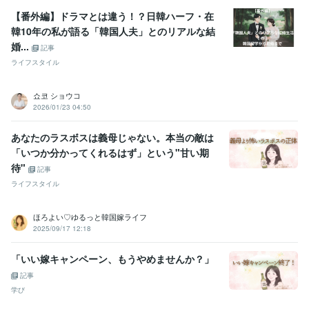
【番外編】ドラマとは違う！？日韓ハーフ・在
韓10年の私が語る「韓国人夫」とのリアルな結
婚...
記事
ライフスタイル
쇼코 ショウコ
2026/01/23 04:50
あなたのラスボスは義母じゃない。本当の敵は
「いつか分かってくれるはず」という"甘い期
待"
記事
ライフスタイル
ほろよい♡ゆるっと韓国嫁ライフ
2025/09/17 12:18
「いい嫁キャンペーン、もうやめませんか？」
記事
学び