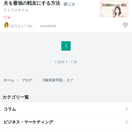
夫を最強の戦友にする方法
記事
ライフスタイル
4
ほろよい♡ゆる
2025/09/08
っと韓国嫁ライ
フ
1
1
件中
1 - 1
件
ホーム
ブログ
「#義実家問題」タグ
カテゴリ一覧
コラム
ビジネス・マーケティング