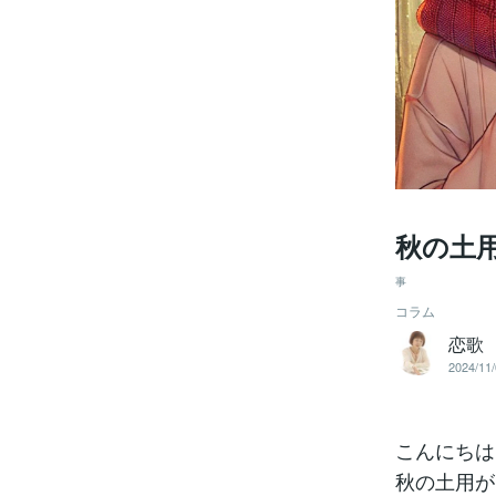
秋の土
事
コラム
恋歌
2024/11/
こんにちは
秋の土用が