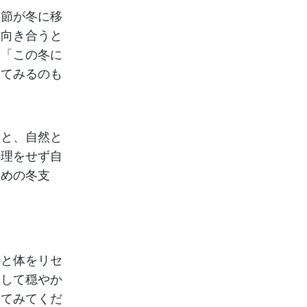
季節が冬に移
と向き合うと
、「この冬に
えてみるのも
ると、自然と
無理をせず自
ための冬支
心と体をリセ
そして穏やか
けてみてくだ