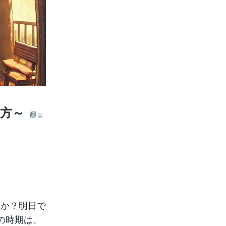
方～
記
すか？明日で
の時期は、