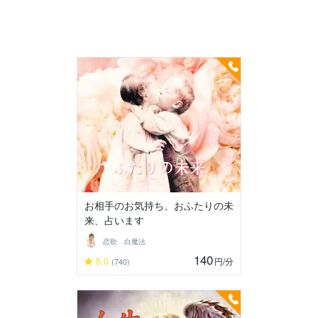
お相手のお気持ち、おふたりの未
来、占います
恋歌 白魔法
140
5.0
円
/分
(740)