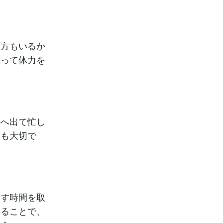
い方もいるか
眠って体力を
外へ出て忙し
ても大切で
癒す時間を取
することで、