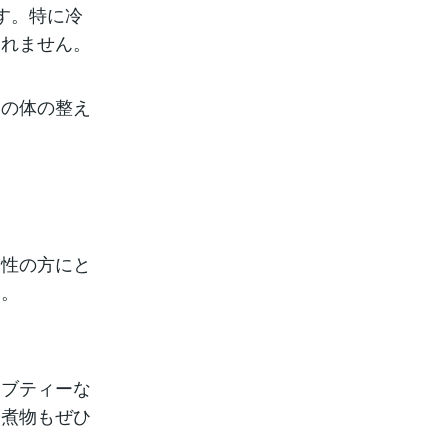
す。特に冷
しれません。
めの体の整え
え性の方にと
す。
ーブティーな
や煮物もぜひ