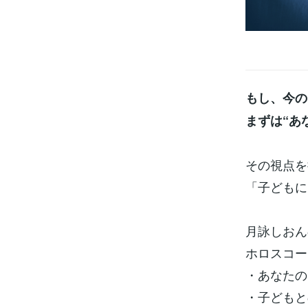
もし、今の
まずは“あ
その視点を
「子どもに
月詠しおん
ホロスコー
・あなたの
・子どもと