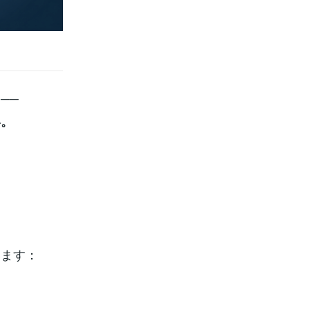
──
い。
います：