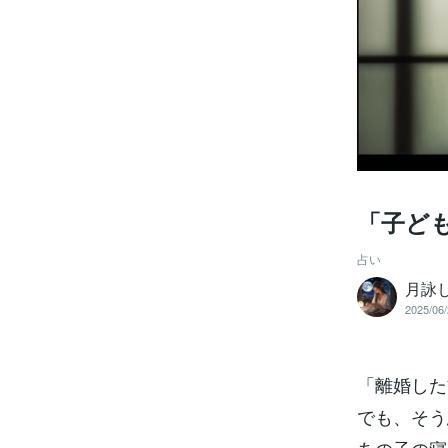
「子ど
占い
月詠
2025/06/
「離婚した
でも、そう