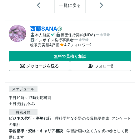
一覧に戻る
西藤SANA
本人確認
機密保持契約(NDA)
未登録
インボイス発行事業者
未登録
総販売実績
4
評価
4.7
フォロワー
2
無料で見積り相談
メッセージを送る
フォロー
2
スケジュール
平日10時～17時対応可能

土日祝はお休み
得意分野
ビジネス代行・事務代行
理科学的な分野の会議概要作成
アンケート
の集計
学習指導・資格・キャリア相談
学習計画の立て方を虎の巻として提
供します