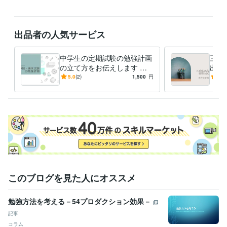
出品者の人気サービス
中学生の定期試験の勉強計画
三重
の立て方をお伝えします な
出題
りたい自分を目指して計画的
英語
5.0
(2)
1,500
円
4.0
に乗り切ろう
文を
このブログを見た人にオススメ
勉強方法を考える－54プロダクション効果－
記事
コラム