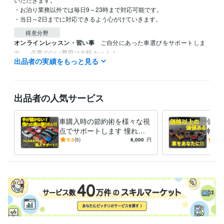
・お泊り業務以外では毎日9～23時まで対応可能です。

・当日～2日までに対応できるよう心がけていきます。
得意分野
オンラインレッスン・習い事
ご自分にあった車選びをサポートしま
す。
必要のない費用は大幅カット！
出品者の実績をもっと見る
ココナラ
車
車選び
節約
カーライフ
カウンセラー
お悩み
自動車
残価設定ローン
出品者の人気サービス
車購入時の節約術を様々な視
価格
点でサポートします 憧れの
幅広
車に手が届かない・費用を抑
を見
5.0
(5)
6,000
円
4.9
えたいと悩んでいるあなた
から
へ。
ト