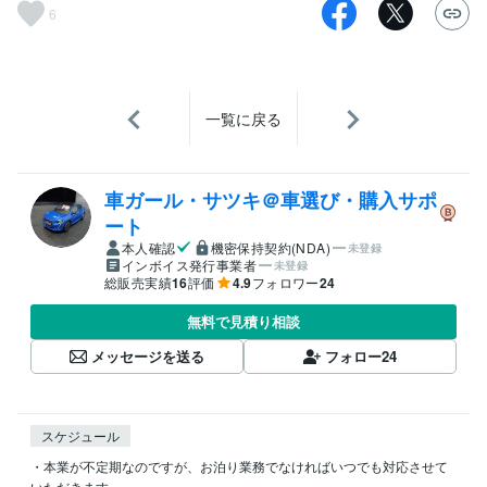
6
一覧に戻る
車ガール・サツキ＠車選び・購入サポ
ート
本人確認
機密保持契約(NDA)
未登録
インボイス発行事業者
未登録
総販売実績
16
評価
4.9
フォロワー
24
無料で見積り相談
メッセージを送る
フォロー
24
スケジュール
・本業が不定期なのですが、お泊り業務でなければいつでも対応させて
いただきます。
