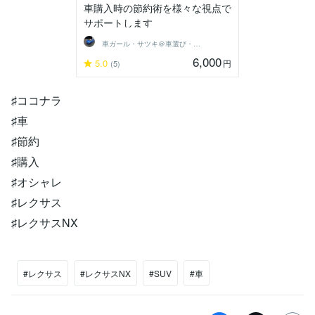
車購入時の節約術を様々な視点で
サポートします
車ガール・サツキ＠車選び・購入サポート
6,000
5.0
円
(5)
♯ココナラ
♯車
♯節約
♯購入
♯オシャレ
♯レクサス
♯レクサスNX
#レクサス
#レクサスNX
#SUV
#車