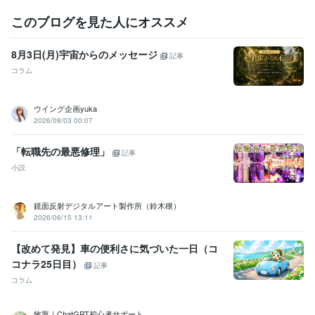
このブログを見た人にオススメ
8月3日(月)宇宙からのメッセージ
記事
コラム
ウイング企画yuka
2026/08/03 00:07
「転職先の最悪修理」
記事
小説
鏡面反射デジタルアート製作所（鈴木穣）
2026/06/15 13:11
【改めて発見】車の便利さに気づいた一日（コ
コナラ25日目）
記事
コラム
牧寧｜ChatGPT初心者サポート