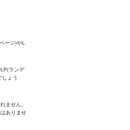
ページ)やL
LP(ランデ
でしょう
しれません。
上はありませ