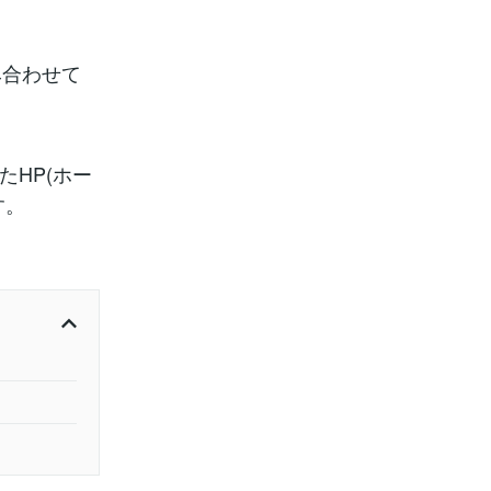
み合わせて
。
たHP(ホー
す。