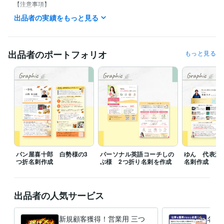
【注意事項】

夜更かしが苦手で、予定がなければ基本娘とともに21時に就寝します…
出品者の実績をもっと見る
笑

そのため、21時以降の連絡には対応できません。
経験職種
出品者のポートフォリオ
もっと見る
デザイナー / グラフィックデザイナー
経験年数 : 2年
デザイナー / Webデザイナー
経験年数 : 2年
ライフスタイル・その他 / 保育士・ベビーシッター
経験年数 : 4年
受賞歴
ココナラサービス出品
ココナラサービス初売り上げ達成
ココナラサ
ービス2件目受注
ココナラサービス3件目受注
ココナラ　レギュラー
ランク昇格
資格・検定
幼稚園教諭免許
取得年 : 2012年
パン屋喜十郎 白勢様の3
パーソナル英語コーチしの
ゆん 代表渡
つ折名刺作成
ぶ様 2つ折り名刺を作成
名刺作成
保育士
取得年 : 2012年
介護福祉士
取得年 : 2013年
ビジネス・クリエイティブツール
出品者の人気サービス
STUDIO:1年
Canva:3年
Figma:1年
新規顧客獲得！営業用 三つ
名刺
得意分野