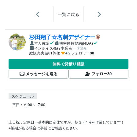
一覧に戻る
杉田翔子☆名刺デザイナー
本人確認
機密保持契約(NDA)
インボイス発行事業者
未登録
総販売実績
61
評価
4.9
フォロワー
30
無料で見積り相談
メッセージを送る
フォロー
30
スケジュール
　平日：８:00～17:00

土日祝：定休日→基本的に定休ですが、朝３・4時～作業しています！

※納期がある場合は事前にご相談ください。
