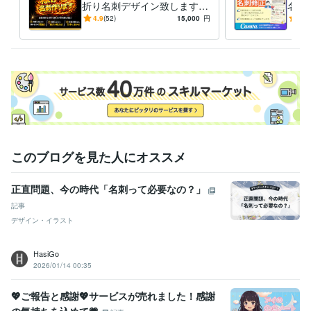
折り名刺デザイン致します 3
名刺
デザイン制作
名刺デザイン
チラシ・パンフレット等グラフィック製
倍の情報量だから印象残り、
のサ
作
4.9
(52)
15,000
円
5.0
依頼に繋がる！二つ折りにも
爽やか
ビジネス
美容
ファッション
サプリメント
食品
スイーツ
名刺
営業
対応！
Web制作・HP作成・EC構築
Web画像制作（ココナラ出品画像な
ど）
ホームページデザイン
ホームページ
バナー
サムネイル
ココナラ出品画像
SNS画像
美容業界
このブログを見た人にオススメ
正直問題、今の時代「名刺って必要なの？」
記事
デザイン・イラスト
HasiGo
2026/01/14 00:35
💖ご報告と感謝💖サービスが売れました！感謝
の気持ちを込めて💗