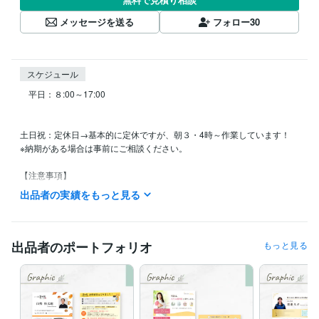
メッセージを送る
フォロー
30
スケジュール
　平日：８:00～17:00

土日祝：定休日→基本的に定休ですが、朝３・4時～作業しています！

※納期がある場合は事前にご相談ください。

【注意事項】

夜更かしが苦手で、予定がなければ基本娘とともに21時に就寝します…
出品者の実績をもっと見る
笑

そのため、21時以降の連絡には対応できません。
経験職種
出品者のポートフォリオ
もっと見る
デザイナー / グラフィックデザイナー
経験年数 : 2年
デザイナー / Webデザイナー
経験年数 : 2年
ライフスタイル・その他 / 保育士・ベビーシッター
経験年数 : 4年
受賞歴
ココナラサービス出品
ココナラサービス初売り上げ達成
ココナラサ