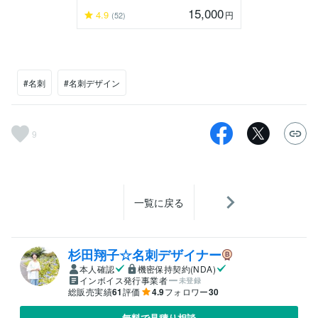
15,000
4.9
円
(52)
#名刺
#名刺デザイン
9
一覧に戻る
杉田翔子☆名刺デザイナー
本人確認
機密保持契約(NDA)
インボイス発行事業者
未登録
総販売実績
61
評価
4.9
フォロワー
30
無料で見積り相談