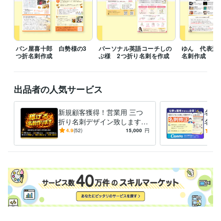
ービス2件目受注
ココナラサービス3件目受注
ココナラ　レギュラー
ランク昇格
資格・検定
幼稚園教諭免許
取得年 : 2012年
パン屋喜十郎 白勢様の3
パーソナル英語コーチしの
ゆん 代表渡
つ折名刺作成
ぶ様 2つ折り名刺を作成
名刺作成
保育士
取得年 : 2012年
介護福祉士
取得年 : 2013年
ビジネス・クリエイティブツール
出品者の人気サービス
STUDIO:1年
Canva:3年
Figma:1年
新規顧客獲得！営業用 三つ
名刺
得意分野
折り名刺デザイン致します 3
名刺
デザイン制作
名刺デザイン
チラシ・パンフレット等グラフィック製
倍の情報量だから印象残り、
のサ
作
4.9
(52)
15,000
円
5.0
依頼に繋がる！二つ折りにも
爽やか
ビジネス
美容
ファッション
サプリメント
食品
スイーツ
名刺
営業
対応！
Web制作・HP作成・EC構築
Web画像制作（ココナラ出品画像な
ど）
ホームページデザイン
ホームページ
バナー
サムネイル
ココナラ出品画像
SNS画像
美容業界