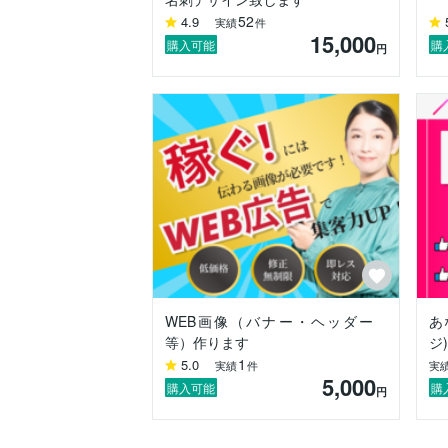
・Canva

52
4.9
実績
件
・Figma

15,000
・STUDIO

購入可能
購
円
私の作る名刺は、一般的な名前・SNS情
皆さんのこれまでの経緯や実績などを載せ
https://coconala.com/blogs/3820492/456
ーーーーーーーー

【名刺作りの好きなところ】

①お一人お一人の過去から現在までの物語
→話が盛り上がりすぎて顔が痛くなること
WEB画像（バナー・ヘッダー
あ
②その想いを小さな名刺の中にどう入れ込
等）作ります
ジ
1
5.0
③お客様から「配るのが楽しみ！」という
実績
件
実
5,000
購入可能
購
円
名刺は【ほぼ100％見てもらえる珍しい広