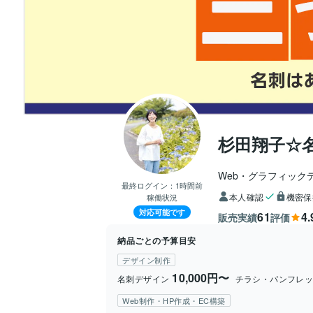
杉田翔子☆
Web・グラフィック
最終ログイン：
1時間前
本人確認
機密保
稼働状況
対応可能です
61
4.
販売実績
評価
納品ごとの予算目安
デザイン制作
10,000円〜
名刺デザイン
チラシ・パンフレ
Web制作・HP作成・EC構築