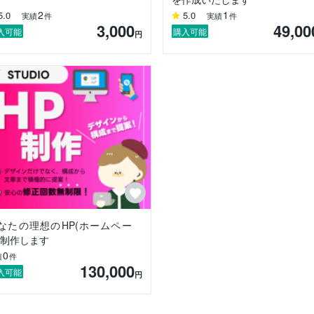
2
1
5.0
5.0
実績
件
実績
件
3,000
49,00
入可能
購入可能
円
報を載せるだけの名刺ではありません

る言わば【自己紹介パンフレット】です☆

475
や、事業を始めたきっかけ、商品開発に至るまでのお話を聞くのが大好
もｗ(ココナラでは直接お話できないのが残念です涙)

なたの理想のHP(ホームペー
んでいくか…パズルのように配置していく作業がたまらなく面白い！

)制作します
0
言葉を聞けることが何よりも嬉しいです☆

績
件
130,000
入可能
円
告媒体】です
