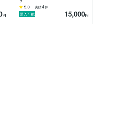
4
5.0
実績
件
0
15,000
購入可能
円
円
きです☆
