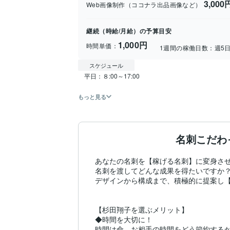
3,00
Web画像制作（ココナラ出品画像など）
継続（時給/月給）の予算目安
1,000円
時間単価：
1週間の稼働日数：
週5
スケジュール
　平日：８:00～17:00

もっと見る
名刺こだわ
あなたの名刺を【稼げる名刺】に変身させ
名刺を渡してどんな成果を得たいですか？
デザインから構成まで、積極的に提案し【
【杉田翔子を選ぶメリット】

◆時間を大切に！

時間は命。お相手の時間をどう節約するか