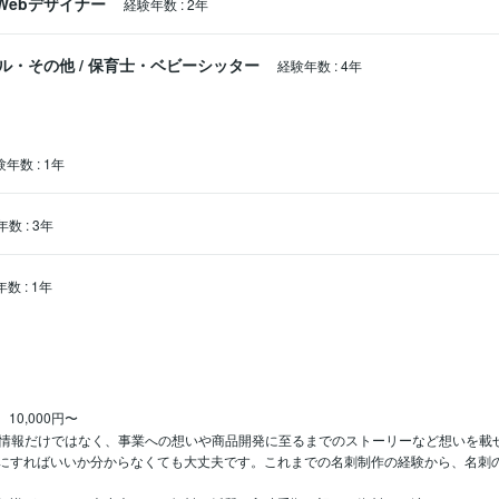
Webデザイナー
経験年数
:
2年
ル・その他
/
保育士・ベビーシッター
経験年数
:
4年
験年数
:
1年
年数
:
3年
年数
:
1年
10,000円〜
S情報だけではなく、事業への想いや商品開発に至るまでのストーリーなど想いを載
にすればいいか分からなくても大丈夫です。これまでの名刺制作の経験から、名刺