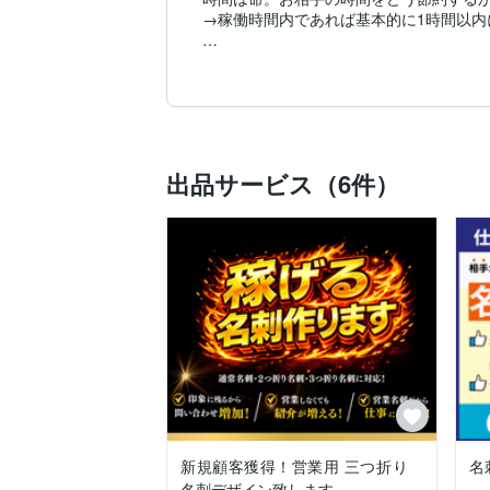
→稼働時間内であれば基本的に1時間以内
◆根拠をもって積極的に提案！

名刺を渡した後、どんな成果を得たいのか
目的を明確にすることで構成・デザインに
◆修正回数無制限！

お客様の満足度にこだわっていますので、
出品サービス（6件）
納得のいく稼げる名刺を一緒に作り上げま
【できること】

✅名刺デザイン

✅HPデザイン

✅STUDIOでのHP制作

✅サムネイルやバナー・ヘッダー等の画像
✅チラシやパンフレット・ショップカード
✅結婚式専用プロフィールサイト制作

→出品できていないものもありますが、お
新規顧客獲得！営業用 三つ折り
名
■使用ソフト

名刺デザイン致します