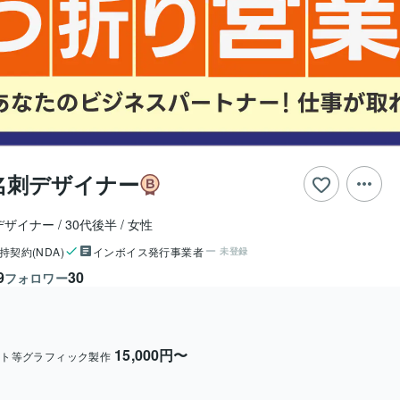
名刺デザイナー
デザイナー
30代後半
女性
持契約(NDA)
インボイス発行事業者
未登録
9
30
フォロワー
15,000円〜
ット等グラフィック製作