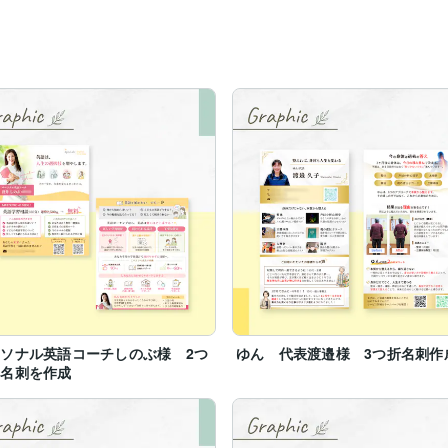
たいなく感じています…

ルに差をつけることができるんです！

取れません。事業への想いを載せた稼げる名刺を作ります！

とともに20時頃に就寝します…笑

ことが多いです。

ができて、本当に楽しいです☆

ら楽しみにしております！

ソナル英語コーチしのぶ様 2つ
ゆん 代表渡邉様 3つ折名刺作
り名刺を作成