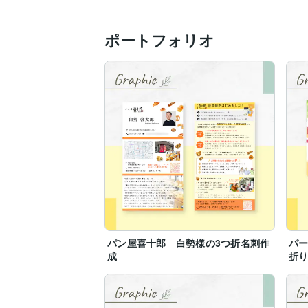
ただ、これに気づけていない方が多くもっ
ということは？名刺を変えるだけでライバ
ポートフォリオ
自分の情報を載せるだけの名刺では仕事は
【注意事項】

夜更かしが苦手で、予定がなければ基本娘
なので、20時以降の連絡には対応できない
ーーーーーーーーーーーーーーーーーー

サービスを通して皆様のお役に立てること
新たなお客様とやり取りできることを心か
どうぞよろしくお願いいたします♪
パン屋喜十郎 白勢様の3つ折名刺作
パー
成
折