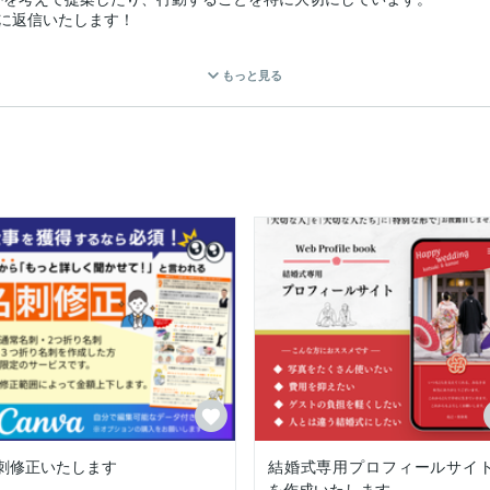
に返信いたします！

もっと見る
、そこから一緒に考えていきます！

しっかりと意味が生まれ、より効果的な名刺・HPを作ることができます
修正回数に制限はありません。

しょう

制作

などグラフィック制作

気軽にご相談ください

刺修正いたします
結婚式専用プロフィールサイ
を作成いたします