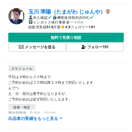
玉川 準陽（たまがわ じゅんや）
本人確認
機密保持契約(NDA)
インボイス発行事業者
未登録
総販売実績
514
評価
4.9
フォロワー
191
無料で見積り相談
メッセージを送る
フォロー
191
スケジュール
平日は９時から２０時まで

ご予約があれば２０時以降２３時まで対応いたします

んでつ

土・日・祝日は要予約となりますが、

ご予約があれば必ず対応いたしもます。
資格・検定
整体師資格
取得年 : 2005年
出品者の実績をもっと見る
エンジェルカード・リーディング資格
取得年 : 2007年
臼井式レイキ・第３過程修了
取得年 : 2008年
波動エネルギー伝授修了
取得年 : 2002年