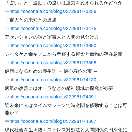
「占い」と「波動」の違いは運気を変えられるかどうか
⇒
https://coconala.com/blogs/372981/73256
宇宙人との未知との遭遇
⇒
https://coconala.com/blogs/372981/73475
アセンションの話と宇宙人と人間の見分け方
⇒
https://coconala.com/blogs/372981/73690
シイタケと毒キノコから考察する運命と毒物の存在意義
⇒
https://coconala.com/blogs/372981/73896
健康になるための養生訓 ～ 健心寿位の宝 ～
⇒
https://coconala.com/blogs/372981/74130
病気の改善にはオーラなどの精神領域の探究が必要
⇒
https://coconala.com/blogs/372981/74391
近未来に人はタイムマシーンで時空間を移動することは可
能か？
⇒
https://coconala.com/blogs/372981/74667
現代社会を生き抜くストレス対処法と人間関係の円滑化に