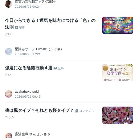
真実の霊視鑑定✨アダ369✨
2026/08/05 00:24
今日からできる！運気を味方につける「色」の
法則
記事
占い
星詠みサロン Lumine（ルミネ）
2026/06/25 17:21
強運になる陰徳行動４選
記事
占い
ayakahukutsuki
2026/05/22 00:45
魂は楓タイプ？それとも桜タイプ？
コンテンツ
コラム
廉清生織 れんせい さき