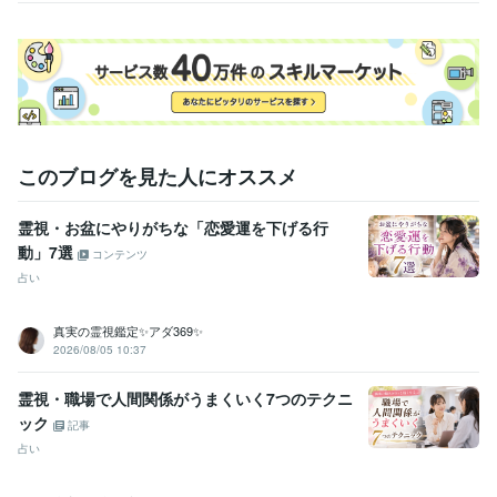
このブログを見た人にオススメ
霊視・お盆にやりがちな「恋愛運を下げる行
動」7選
コンテンツ
占い
真実の霊視鑑定✨アダ369✨
2026/08/05 10:37
霊視・職場で人間関係がうまくいく7つのテクニ
ック
記事
占い