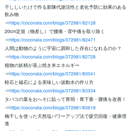
干ししいたけで作る新陳代謝活性と老化予防に効果のある
飲み物
⇒
https://coconala.com/blogs/372981/82128
20cm定規（物差し）で腰痛・背中痛を取り除く
⇒
https://coconala.com/blogs/372981/82471
人間は動物のように宇宙に調和した存在になれるのか？
⇒
https://coconala.com/blogs/372981/82728
植物の妖精が喜ぶ焼き米エネルギー
⇒
https://coconala.com/blogs/372981/83041
軽石と磁石による美味しい波動水の作り方
⇒
https://coconala.com/blogs/372981/83334
タバコの葉をおへそに貼って胃弱・胃下垂・腰痛を改善！
⇒
https://coconala.com/blogs/372981/83618
梅干しを使った天然塩パワーアップ法で疲労回復・健康増
進