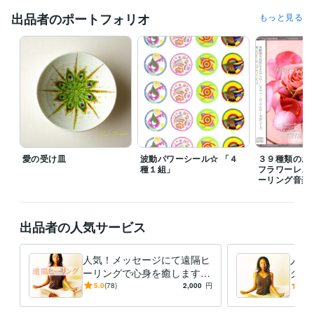
普通自動車免許
取得年 : 1989年
出品者のポートフォリオ
もっと見る
車両建設機械（整地）資格
取得年 : 2019年
狩猟免許
取得年 : 2010年
銃所持免許
取得年 : 2010年
得意分野
占い
エンジェル占い　遠隔ヒーリング
愛の受け皿
波動パワーシール☆ 「４
３９種類のお
種１組」
フラワーレメ
ーリング音楽
出品者の人気サービス
人気！メッセージにて遠隔ヒ
人気
ーリングで心身を癒します
グを
［波動］お悩みをメッセージ
［波
5.0
(78)
2,000
円
5.0
で頂き遠隔ヒーリングで心身
いて
癒します
癒し