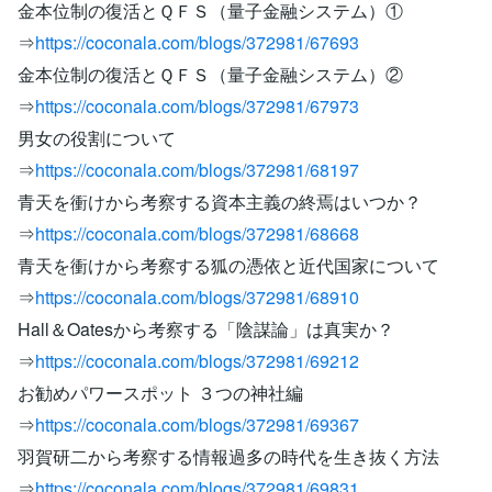
金本位制の復活とＱＦＳ（量子金融システム）①
⇒
https://coconala.com/blogs/372981/67693
金本位制の復活とＱＦＳ（量子金融システム）②
⇒
https://coconala.com/blogs/372981/67973
男女の役割について
⇒
https://coconala.com/blogs/372981/68197
青天を衝けから考察する資本主義の終焉はいつか？
⇒
https://coconala.com/blogs/372981/68668
青天を衝けから考察する狐の憑依と近代国家について
⇒
https://coconala.com/blogs/372981/68910
Hall＆Oatesから考察する「陰謀論」は真実か？
⇒
https://coconala.com/blogs/372981/69212
お勧めパワースポット ３つの神社編
⇒
https://coconala.com/blogs/372981/69367
羽賀研二から考察する情報過多の時代を生き抜く方法
⇒
https://coconala.com/blogs/372981/69831