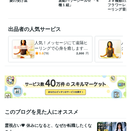
愛の受け皿
波動パワーシール☆ 「４
３９種類のお
種１組」
フラワーレメ
ーリング音楽
出品者の人気サービス
人気！メッセージにて遠隔ヒ
人気
ーリングで心身を癒します
グを
［波動］お悩みをメッセージ
［波
5.0
(78)
2,000
円
5.0
で頂き遠隔ヒーリングで心身
いて
癒します
癒し
このブログを見た人にオススメ
霊視占い💗 休みになると、なぜか転職したくな