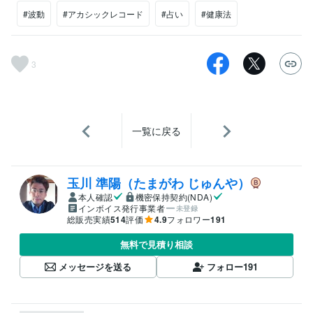
#波動
#アカシックレコード
#占い
#健康法
3
一覧に戻る
玉川 準陽（たまがわ じゅんや）
本人確認
機密保持契約(NDA)
インボイス発行事業者
未登録
総販売実績
514
評価
4.9
フォロワー
191
無料で見積り相談
メッセージを送る
フォロー
191