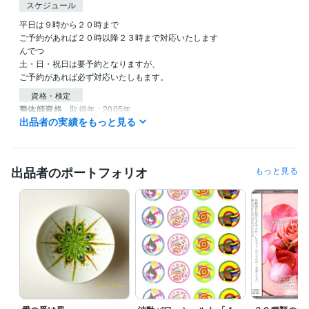
スケジュール
平日は９時から２０時まで

ご予約があれば２０時以降２３時まで対応いたします

んでつ

土・日・祝日は要予約となりますが、

ご予約があれば必ず対応いたしもます。
資格・検定
整体師資格
取得年 : 2005年
出品者の実績をもっと見る
エンジェルカード・リーディング資格
取得年 : 2007年
臼井式レイキ・第３過程修了
取得年 : 2008年
波動エネルギー伝授修了
取得年 : 2002年
普通自動車免許
取得年 : 1989年
出品者のポートフォリオ
もっと見る
車両建設機械（整地）資格
取得年 : 2019年
狩猟免許
取得年 : 2010年
銃所持免許
取得年 : 2010年
得意分野
占い
エンジェル占い　遠隔ヒーリング