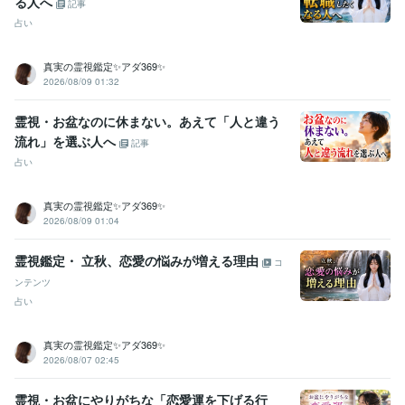
る人へ
記事
占い
真実の霊視鑑定✨アダ369✨
2026/08/09 01:32
霊視・お盆なのに休まない。あえて「人と違う
流れ」を選ぶ人へ
記事
占い
真実の霊視鑑定✨アダ369✨
2026/08/09 01:04
霊視鑑定・ 立秋、恋愛の悩みが増える理由
コ
ンテンツ
占い
真実の霊視鑑定✨アダ369✨
2026/08/07 02:45
霊視・お盆にやりがちな「恋愛運を下げる行