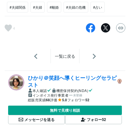
#夫婦関係
#夫婦
#離婚
#夫婦の危機
#占い
4
一覧に戻る
ひかり＠笑顔へ導くヒーリングセラピ
スト
本人確認
機密保持契約(NDA)
インボイス発行事業者
未登録
総販売実績
68
評価
5.0
フォロワー
52
無料で見積り相談
メッセージを送る
フォロー
52