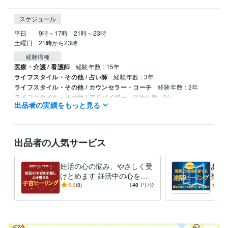
スケジュール
平日　　9時～17時　21時～23時

土曜日　21時から23時
経験職種
医療・介護 / 看護師
経験年数 : 15年
ライフスタイル・その他 / 占い師
経験年数 : 3年
ライフスタイル・その他 / カウンセラー・コーチ
経験年数 : 2年
ライフスタイル・その他 / アドバイザー
経験年数 : 2年
出品者の実績をもっと見る
資格・検定
マヤ暦アドバイザー
取得年 : 2022年
看護師
取得年 : 1991年
出品者の人気サービス
認定レイキヒーラー
取得年 : 2020年
妊活の心の悩み、やさしく受
あな
けとめます 妊活中の心を整
整え
えて妊娠力アップを目指す
歩踏
5.0
(8)
140
円
/分
5.0