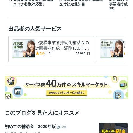
ん。翌日・翌営業日の対応になってしまう場合もございます。その点、
（コロナ特別対応型）
交付決定通知書
事業者持続化
ご理解・ご了承頂ければ幸いです。
型）
得意分野
Web制作・HP作成・EC構築
ホームページ制作
ランディングページ
制作
出品者の人気サービス
ホームページ
ランディングページ
HP
LP
リスティング広告
CPC
クリック単価
ウェブ広告
ウェブ制作
ホームページ制作
ビジネス代行・事務代行
小規模事業者持続化補助金
事業再構築補助
小規模事業者持続化補助金の
補助
金・ものづくり補助金
計画書を作成・添削します
うか
補助金
助成金
補助金サポート歴10年、毎回
給付金
持続化補助金
ものづくり補助金
採択
5.0
(116)
35,000
円
5.0
事業再構築補助金
事業計画書
事業承継補助金
実績報告
10～20社程度のお客様が採
ポー
認定支援機関
択
このブログを見た人にオススメ
初めての補助金｜2026年版
記事