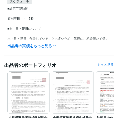
スケジュール
■対応可能時間

原則平日11～16時

■土・日・祝日について

土・日・祝日、作業していることも多いため、気軽にご相談頂いて構い
ません。ただし、移動・出張も多いため、電話相談・作業など、対応で
出品者の実績をもっと見る
きない場合もございます。その点は、ご容赦くださいませ。

■お詫び①：送受信の不具合について

出品者のポートフォリオ
もっと見る
2024年ごろより、メッセージ等の送受信に失敗し、メッセージが送れて
いないといったケースが時々発生しています。そのような場合、こちら
でも送れていないことに気付けません。なぜか返事が無いという場合、
おかしいなと思った場合、お手数ですが、ご連絡頂ければ幸いです。

■お詫び②：既読について

メッセージが既読となっても、読めていない場合があります。何らかの
別の業務が急ぎで進行していたり、お客様と一緒にいて、ゆっくり見れ
ない場合も少なくありません。そうなりますと、すぐには返信できませ
小規模事業者持続化補助金
小規模事業者持続化補助金
計画書の作成