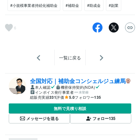
#小規模事業者持続化補助金
#補助金
#助成金
#副業
6
一覧に戻る
全国対応｜補助金コンシェルジュ練馬
本人確認
機密保持契約(NDA)
インボイス発行事業者
未登録
総販売実績
331
評価
5.0
フォロワー
135
無料で見積り相談
メッセージを送る
フォロー
135