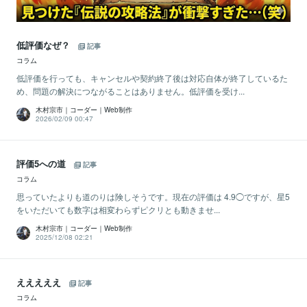
低評価なぜ？
記事
コラム
低評価を行っても、キャンセルや契約終了後は対応自体が終了しているた
め、問題の解決につながることはありません。低評価を受け...
木村宗市｜コーダー｜Web制作
2026/02/09 00:47
評価5への道
記事
コラム
思っていたよりも道のりは険しそうです。現在の評価は 4.9◯ですが、星5
をいただいても数字は相変わらずピクリとも動きませ...
木村宗市｜コーダー｜Web制作
2025/12/08 02:21
えええええ
記事
コラム