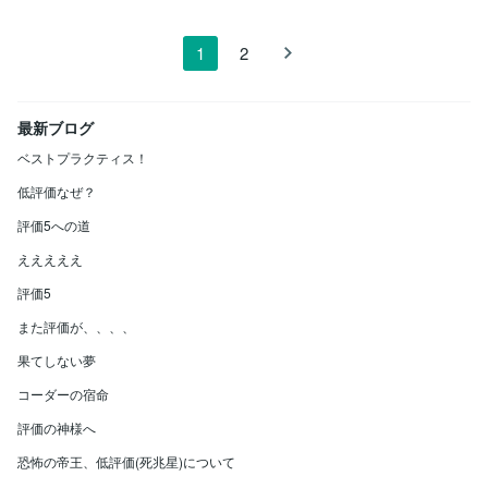
1
2
最新ブログ
ベストプラクティス！
低評価なぜ？
評価5への道
えええええ
評価5
また評価が、、、、
果てしない夢
コーダーの宿命
評価の神様へ
恐怖の帝王、低評価(死兆星)について