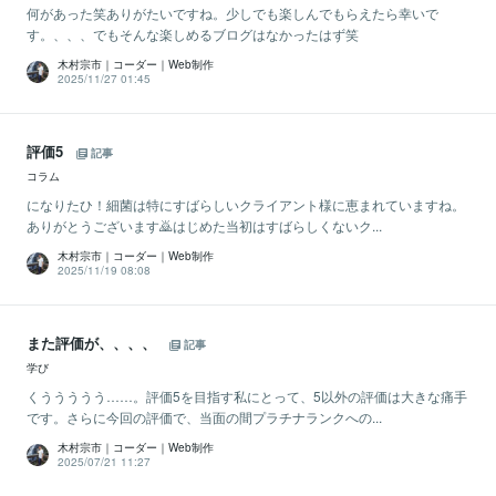
何があった笑ありがたいですね。少しでも楽しんでもらえたら幸いで
す。、、、でもそんな楽しめるブログはなかったはず笑
木村宗市｜コーダー｜Web制作
2025/11/27 01:45
評価5
記事
コラム
になりたひ！細菌は特にすばらしいクライアント様に恵まれていますね。
ありがとうございます🙇はじめた当初はすばらしくないク...
木村宗市｜コーダー｜Web制作
2025/11/19 08:08
また評価が、、、、
記事
学び
くううううう……。評価5を目指す私にとって、5以外の評価は大きな痛手
です。さらに今回の評価で、当面の間プラチナランクへの...
木村宗市｜コーダー｜Web制作
2025/07/21 11:27