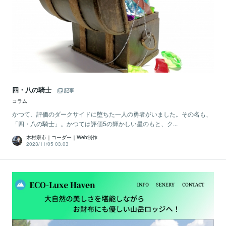
四・八の騎士
記事
コラム
かつて、評価のダークサイドに堕ちた一人の勇者がいました。その名も、
「四・八の騎士」。かつては評価5の輝かしい星のもと、ク...
木村宗市｜コーダー｜Web制作
2023/11/05 03:03