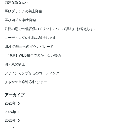
弱気なあなたへ
再びプラチナの騎士降臨！
再び四.八の騎士降臨！
公開の場での低評価のメリットについて真剣にお答えしま...
コーディングのお悩み解決します
四.七の騎士へのダウングレード
【10選】WEB制作で欠かせない技術
四・八の騎士
デザインカンプからのコーディング！
まさかの空席対応中❗ひょー
アーカイブ
2023年
2024年
2025年