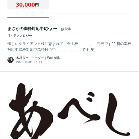
まさかの満枠対応中❗ひょー
記事
IT・テクノロジー
優しいクライアント様に恵まれて、全１枠、、、、、完売です^^;初の満枠
対応中満枠対応中萬枠対応中、、、、、、、です(笑)...
木村宗市｜コーダー｜Web制作
2023/10/04 05:14