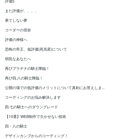
評価5
また評価が、、、、
果てしない夢
コーダーの宿命
評価の神様へ
恐怖の帝王、低評価(死兆星)について
弱気なあなたへ
再びプラチナの騎士降臨！
再び四.八の騎士降臨！
公開の場での低評価のメリットについて真剣にお答えしま...
コーディングのお悩み解決します
四.七の騎士へのダウングレード
【10選】WEB制作で欠かせない技術
四・八の騎士
デザインカンプからのコーディング！