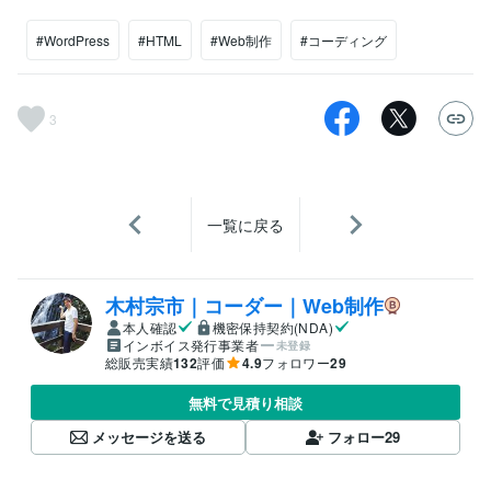
#WordPress
#HTML
#Web制作
#コーディング
3
一覧に戻る
木村宗市｜コーダー｜Web制作
本人確認
機密保持契約(NDA)
インボイス発行事業者
未登録
総販売実績
132
評価
4.9
フォロワー
29
無料で見積り相談
メッセージを送る
フォロー
29