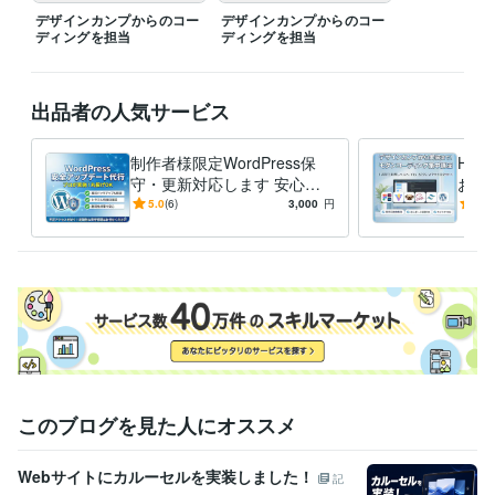
デザインカンプからのコー
デザインカンプからのコー
ディングを担当
ディングを担当
出品者の人気サービス
制作者様限定WordPress保
HTM
守・更新対応します 安心・
お手
安全なサイト運用を、全力で
るコ
5.0
(6)
3,000
円
4.9
サポートいたします。
ト
このブログを見た人にオススメ
Webサイトにカルーセルを実装しました！
記