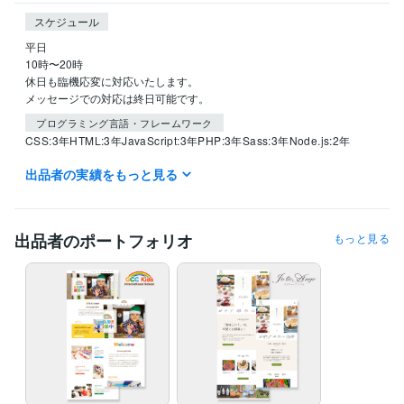
スケジュール
平日

10時〜20時

休日も臨機応変に対応いたします。

プログラミング言語・フレームワーク
CSS:3年
HTML:3年
JavaScript:3年
PHP:3年
Sass:3年
Node.js:2年
出品者の実績をもっと見る
ビジネス・クリエイティブツール
WordPress:2年
得意分野
出品者のポートフォリオ
もっと見る
Web制作・HP作成・EC構築
HTMLコーディング