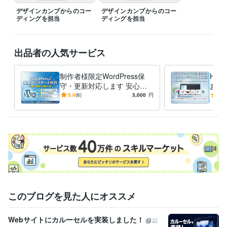
デザインカンプからのコー
デザインカンプからのコー
ディングを担当
ディングを担当
出品者の人気サービス
制作者様限定WordPress保
HTM
守・更新対応します 安心・
お手
安全なサイト運用を、全力で
るコ
5.0
(6)
3,000
円
4.9
サポートいたします。
ト
このブログを見た人にオススメ
Webサイトにカルーセルを実装しました！
記