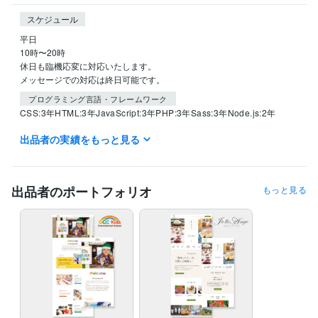
スケジュール
平日

10時〜20時

休日も臨機応変に対応いたします。

プログラミング言語・フレームワーク
CSS:3年
HTML:3年
JavaScript:3年
PHP:3年
Sass:3年
Node.js:2年
出品者の実績をもっと見る
ビジネス・クリエイティブツール
WordPress:2年
得意分野
出品者のポートフォリオ
もっと見る
Web制作・HP作成・EC構築
HTMLコーディング