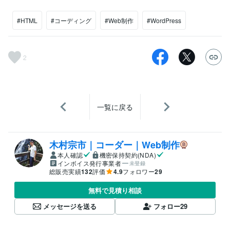
#HTML
#コーディング
#Web制作
#WordPress
2
一覧に戻る
木村宗市｜コーダー｜Web制作
本人確認
機密保持契約(NDA)
インボイス発行事業者
未登録
総販売実績
132
評価
4.9
フォロワー
29
無料で見積り相談
メッセージを送る
フォロー
29