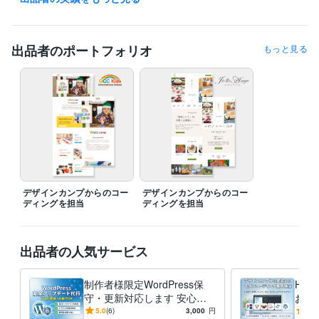
WordPress:2年
得意分野
出品者のポートフォリオ
もっと見る
Web制作・HP作成・EC構築
HTMLコーディング
デザインカンプからのコー
デザインカンプからのコー
ディングを担当
ディングを担当
出品者の人気サービス
制作者様限定WordPress保
HTM
守・更新対応します 安心・
お手
安全なサイト運用を、全力で
るコ
5.0
(6)
3,000
円
4.9