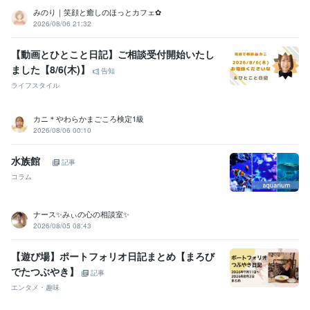
みのり｜笑顔と癒しのほっとカフェ✿
2026/08/06 21:32
【動画とひとこと日記】ご相談受付開始いたし
ました【8/6(木)】
告知
ライフスタイル
カニ＊やわらかまごころ検定1級
2026/08/06 00:10
水族館
記事
コラム
ナース✨みぃの心の相談室✨
2026/08/05 08:43
【遊び場】ポートフォリオ日記まとめ【まろび
でたつぶやき】
記事
エンタメ・趣味