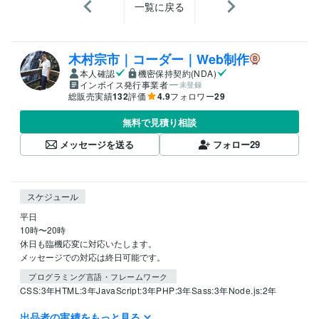
一覧に戻る
木村宗市｜コーダー｜Web制作
本人確認
機密保持契約(NDA)
インボイス発行事業者
未登録
総販売実績
132
評価
4.9
フォロワー
29
無料で見積り相談
メッセージを送る
フォロー
29
スケジュール
平日

10時〜20時

休日も臨機応変に対応いたします。

プログラミング言語・フレームワーク
CSS:3年
HTML:3年
JavaScript:3年
PHP:3年
Sass:3年
Node.js:2年
出品者の実績をもっと見る
ビジネス・クリエイティブツール