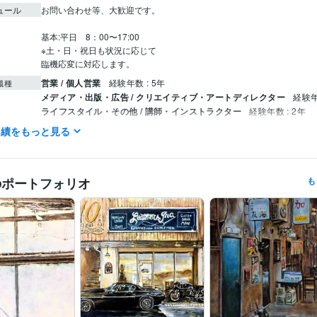
ュール
お問い合わせ等、大歓迎です。

基本:平日　8：00〜17:00

※土・日・祝日も状況に応じて

臨機応変に対応します。
営業 / 個人営業
経験年数 : 5年
職種
メディア・出版・広告 / クリエイティブ・アートディレクター
経験年
ライフスタイル・その他 / 講師・インストラクター
経験年数 : 2年
実績をもっと見る
YAMANE art club
2022年5月 ~ 現在
歴
株式会社スクロール
1994年3月 ~ 2012年2月
第40回一陽展　一陽賞
第37回一陽展　奨励賞
第38回一陽展　奨励
歴
のポートフォリオ
も
八戸市美術報奨
イラスト作成・漫画制作
色鉛筆画
油絵
分野
絵画
東海大学
1986年3月 ~ 1989年2月
歴