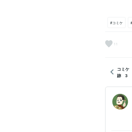
#コミケ
11
コミケ
跡 3