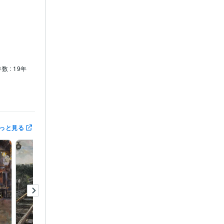
数 : 19年
賞
第3回　
っと見る