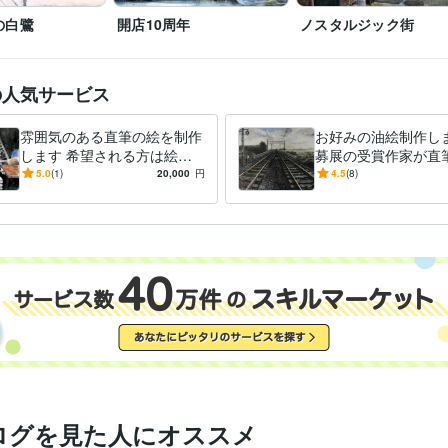
の白鷺
開店10周年
ノスタルジック街
の人気サービス
雰囲気のある直筆の絵を制作
お好みの油絵制作しま
します 希望される方は絵を
募展の受賞作家が直
発送いたします。(送料別)
みの油絵を作成しま
5.0
(1)
20,000
円
4.5
(8)
ログを見た人にオススメ