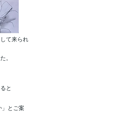
張して来られ
した。
すると
か」とご案