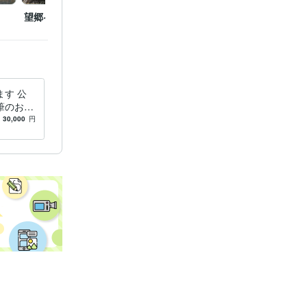
望郷への道
歓喜
窓辺の
す 公
筆のお好
す。
30,000
円