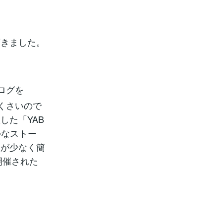
頂きました。
ログを
古くさいので
した「YAB
かなストー
数が少なく簡
開催された