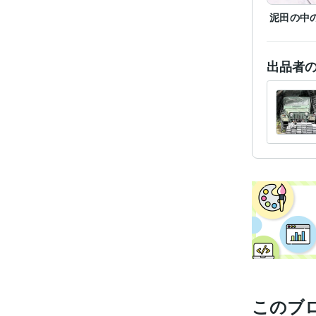
泥田の中
出品者
このブ