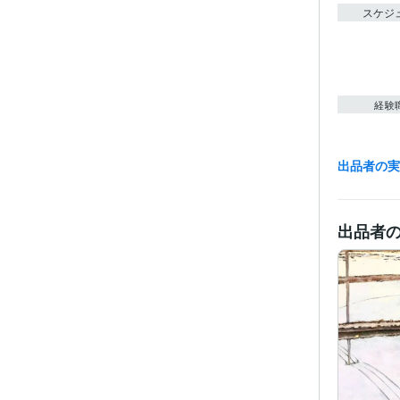
スケジ
経験
出品者の
職
受賞
出品者
得意
学