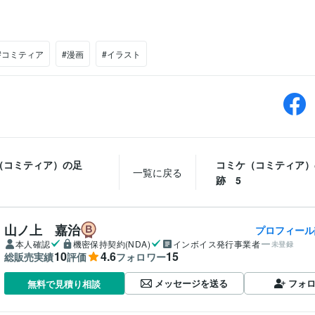
#コミティア
#漫画
#イラスト
（コミティア）の足
コミケ（コミティア）
一覧に戻る
跡 5
山ノ上 嘉治
プロフィール
本人確認
機密保持契約(NDA)
インボイス発行事業者
未登録
10
4.6
15
総販売実績
評価
フォロワー
メッセージを送る
フォ
無料で見積り相談