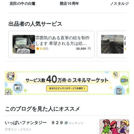
絵画
泥田の中の白鷺
開店10周年
ノスタルジッ
学歴
東海大学
1986年3月 ~ 1989年2月
出品者の人気サービス
雰囲気のある直筆の絵を制作
お好
します 希望される方は絵を
募展
発送いたします。(送料別)
みの
5.0
(1)
20,000
円
4.5
このブログを見た人にオススメ
いっぱいファンタジー ９２９
コンテンツ
デザイン・イラスト