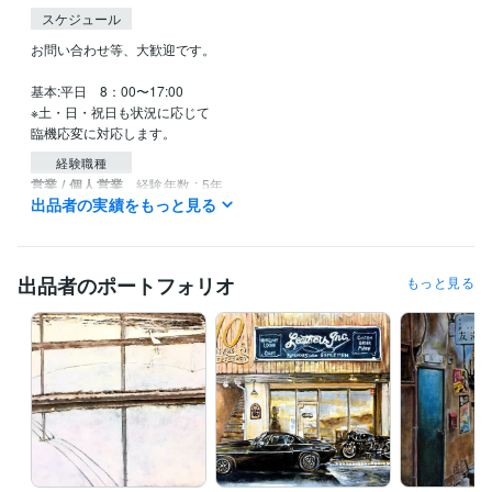
スケジュール
お問い合わせ等、大歓迎です。

基本:平日　8：00〜17:00

※土・日・祝日も状況に応じて

臨機応変に対応します。
経験職種
営業 / 個人営業
経験年数 : 5年
出品者の実績をもっと見る
メディア・出版・広告 / クリエイティブ・アートディレクター
経験
年数 : 19年
ライフスタイル・その他 / 講師・インストラクター
経験年数 : 2年
出品者のポートフォリオ
もっと見る
職歴
YAMANE art club
2022年5月 ~ 現在
株式会社スクロール
1994年3月 ~ 2012年2月
受賞歴
第40回一陽展　一陽賞
第37回一陽展　奨励賞
第38回一陽展　奨励
賞
第3回　八戸市美術報奨
得意分野
イラスト作成・漫画制作
色鉛筆画
油絵