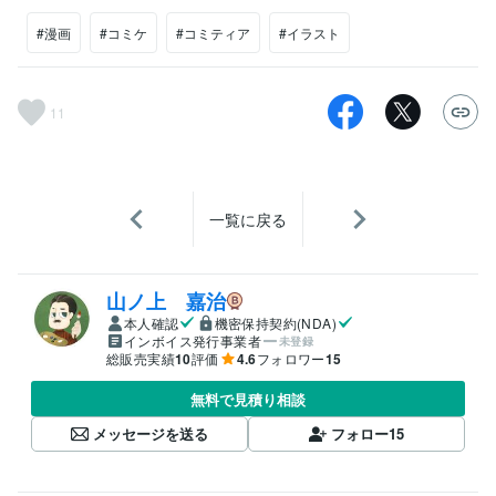
#漫画
#コミケ
#コミティア
#イラスト
11
一覧に戻る
山ノ上 嘉治
本人確認
機密保持契約(NDA)
インボイス発行事業者
未登録
総販売実績
10
評価
4.6
フォロワー
15
無料で見積り相談
メッセージを送る
フォロー
15