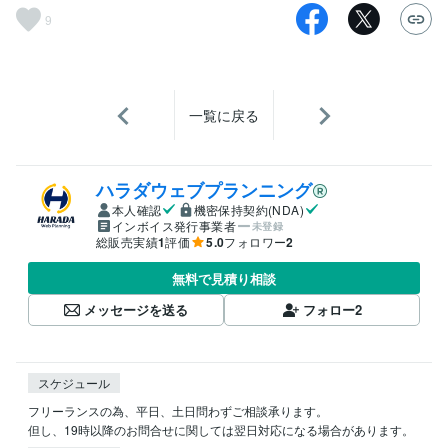
9
一覧に戻る
ハラダウェブプランニング
本人確認
機密保持契約(NDA)
インボイス発行事業者
未登録
総販売実績
1
評価
5.0
フォロワー
2
無料で見積り相談
メッセージを送る
フォロー
2
スケジュール
フリーランスの為、平日、土日問わずご相談承ります。

但し、19時以降のお問合せに関しては翌日対応になる場合があります。