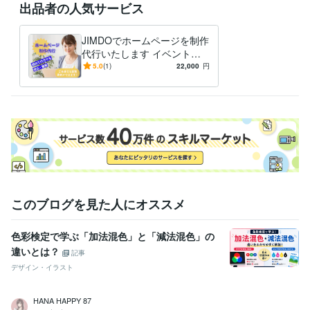
出品者の人気サービス
JIMDOでホームページを制作
代行いたします イベントの
告知用サイト、初心者の方の
5.0
(1)
22,000
円
サイト作成に最適！
このブログを見た人にオススメ
色彩検定で学ぶ「加法混色」と「減法混色」の
違いとは？
記事
デザイン・イラスト
HANA HAPPY 87