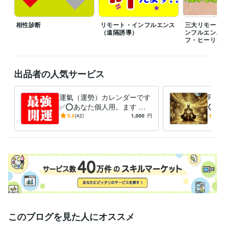
パラレルワールド
引寄せ
リモート・インフルエ
遠隔誘導
復縁
ふくえん
恋愛
婚活
縁結び
相性診断
リモート・インフルエンス
三大リモート
（遠隔誘導）
ンフルエンス
フ・ヒーリン
出品者の人気サービス
運氣（運勢）カレンダーです
RV
✅⭕あなた個人用。ます ❤️
⭕サ
大事な事は良き日を！悪い日
強力
5.0
(42)
1,000
円
5.0
を選ぶとトラブルが付きまと
い物
う✅
授
このブログを見た人にオススメ