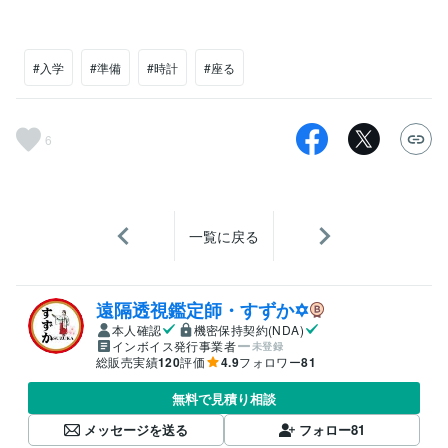
#入学
#準備
#時計
#座る
6
一覧に戻る
遠隔透視鑑定師・すずか✡
本人確認
機密保持契約(NDA)
インボイス発行事業者
未登録
総販売実績
120
評価
4.9
フォロワー
81
無料で見積り相談
メッセージを送る
フォロー
81