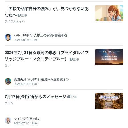
「面接で話す自分の強み」が、見つからないあ
なたへ
記事
ライフスタイル
ハル✨18年7万人以上の実績×書籍著者
2026/08/06 12:28
2026年7月21日☆銀河の導き（ブライダル／マ
リッジブルー・マタニティブルー）
記事
占い
紫園美月☆8月31日迄夏休み企画親子♡
2026/07/20 11:36
7月17日(金)宇宙からのメッセージ
記事
コラム
ウイング企画yuka
2026/07/16 19:34