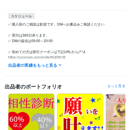
スケジュール
✅ 購入前のご相談は歓迎です。DMへお書込みご相談ください

✅ 受付は365日承ります。

✅ DMの返信は09:00～20:00

✅ 初めての方は割引クーポンは下記URLから(^^♪

https://coconala.com/invite/NQGN1B

ご注文には順番にお返事差し上げております。

出品者の実績をもっと見る
✅ 詳細に鑑定し文章でお届け致します。

✅ 高評価はすごくすごく嬉しく大喜びします(^^♪
出品者のポートフォリオ
もっと見る
経験職種
コンサルタント / 組織・人事コンサルタント
経験年数 : 7年
得意分野
占い
算命学・統計学・ユング心理学Loop理論
算命学
復縁
鬱
弱メンタル
占い
恋愛
相性
ふくえん
悩み相談・カウンセリング
リモート・インフルエンス（遠隔誘導）