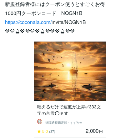
新規登録者様にはクーポン使うとすごくお得
1000円クーポンコード NQGN1B
https://coconala.com/
invite/NQGN1B
💚💛🔮💖💜💛💖🔮💜💚💖🔮💜💚
唱えるだけで運氣が上昇✅333文
字の言霊⭕ます
遠隔透視鑑定師・すずか✡
2,000
5.0
円
(37)