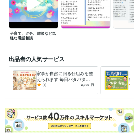
職歴
民間研究所
2018年12月 ~ 現在
国研
2014年12月 ~ 2018年11月
国研
2001年3月 ~ 2014年11月
衣食住家計勉強会
2017年4月 ~ 2019年12月
子育て、グチ、雑談など気
おうち避難トイレ（災害関連死ゼロ活動）
2022年4月 ~ 現在
軽な電話相談
受賞歴
植物関連の学術論文
暮らしを見直そうーおもちゃの片付け
家計「記
帳が目的」になっていませんか？
片付けてもすぐに散らかって、綺
出品者の人気サービス
麗な家を保てない
手抜きでも簡単！忙しい人のための片付け術
子供
に思いやりの心を持ってほしい
夏はこまめな「片づけ」を～夏の子
家事が自然に回る仕組みを整
２週
供部屋の片づけは注意～
「自由な時間を持ちたい」を叶えるには
えられます 毎日バタバタな
自動
「子供が自ら作る簡単な朝食おにぎり」の魅力
こどもに「学びや経
ママのための、ラクに家事す
家族
-
(1)
3,000
円
5.0
験を共有する」
片付けが億劫で先延ばしになってしまうあなたへ
コ
る「家事ラクAI」
けれ
コナラ　ブロンズランク受賞
済む
資格・検定
古物商許可
取得年 : 2021年
食品衛生管理者
取得年 : 2014年
ITパスポート
取得年 : 2024年
3級FP技能士
取得年 : 2025年