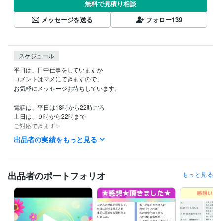
無料で見積り相談
メッセージを送る
フォロー
139
スケジュール
平日は、日中仕事をしていますが

コメントはマメにできますので、

お気軽にメッセージお待ちしています。

電話は、平日は18時から22時ごろ

土日は、９時から22時まで

ご対応できます✨

出品者の実績をもっと見る
お気軽に、ご連絡ください！お待ちしています。
経験職種
デザイナー / Webデザイナー
経験年数 : 3年
出品者のポートフォリオ
もっと見る
クリエイター / 動画クリエイター
経験年数 : 3年
クリエイター / コピーライター
経験年数 : 3年
研究・開発・設計 / 研究・開発
経験年数 : 26年
ライフスタイル・その他 / アドバイザー
経験年数 : 5年