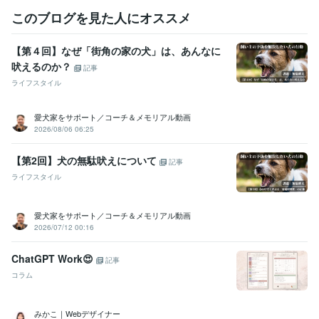
ビジネス・クリエイティブツール
このブログを見た人にオススメ
Excel:30年
Google サイト:20年
Google スプレッドシート:10年
Google スライド:10年
Google ドキュメント:10年
PowerPoint:20年
Word:30年
BASE:3年
Canva:5年
【第４回】なぜ「街角の家の犬」は、あんなに
吠えるのか？
記事
得意分野
ライフスタイル
悩み相談・カウンセリング
AI×親子で整う時短家事サポート
AI時短
家計簿サポート
住まい・美容・生活相談
親子でできる片付け・家事習慣づくり
愛犬家をサポート／コーチ＆メモリアル動画
2026/08/06 06:25
学歴
北海道大学
2016年3月 ~ 2021年2月
【第2回】犬の無駄吠えについて
記事
ライフスタイル
語学力
英語
日常会話レベル
愛犬家をサポート／コーチ＆メモリアル動画
2026/07/12 00:16
ChatGPT Work😍
記事
コラム
みかこ｜Webデザイナー