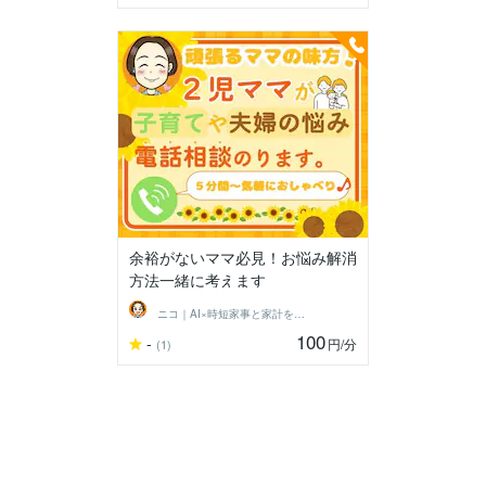
余裕がないママ必見！お悩み解消
方法一緒に考えます
ニコ｜AI×時短家事と家計を整えるママ
100
-
円
/分
(1)