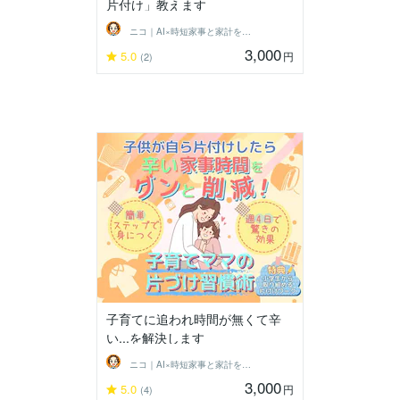
片付け」教えます
ニコ｜AI×時短家事と家計を整えるママ
3,000
5.0
円
(2)
子育てに追われ時間が無くて辛
い...を解決します
ニコ｜AI×時短家事と家計を整えるママ
3,000
5.0
円
(4)