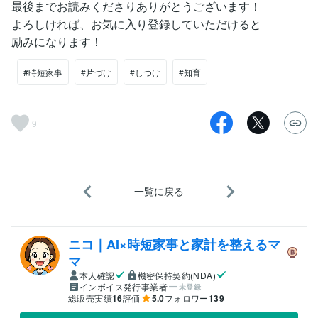
最後までお読みくださりありがとうございます！
よろしければ、お気に入り登録していただけると
励みになります！
#時短家事
#片づけ
#しつけ
#知育
9
一覧に戻る
ニコ｜AI×時短家事と家計を整えるマ
マ
本人確認
機密保持契約(NDA)
インボイス発行事業者
未登録
総販売実績
16
評価
5.0
フォロワー
139