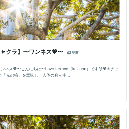
ャクラ】〜ワンネス💖〜
記事
〜こんにちは〜Love terrace（keichan）です😊💖✳︎チャ
「光の輪」を意味し、人体の真ん中...