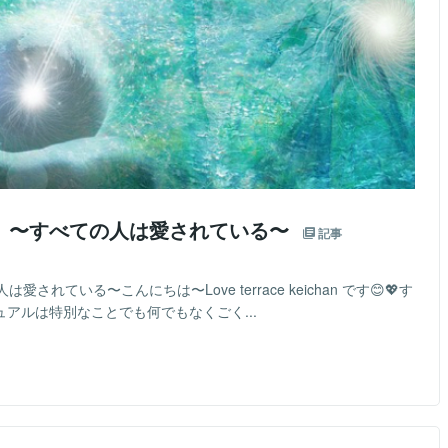
】〜すべての人は愛されている〜
記事
ている〜こんにちは〜Love terrace keichan です😊💖す
アルは特別なことでも何でもなくごく...