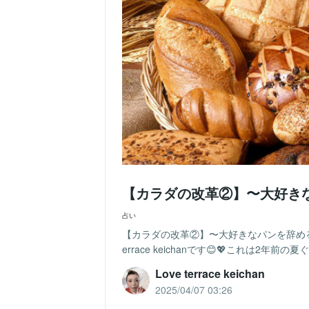
【カラダの改革②】〜大好き
占い
【カラダの改革②】〜大好きなパンを辞める
errace keichanです😊💖これは2年
Love terrace keichan
2025/04/07 03:26