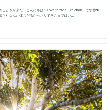
来た〜こんにちは〜Love terrace（keichan）です😊💖
たりなんか体もだるかったりでそこまではい...