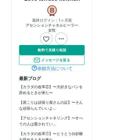
最終ログイン：
1ヶ月前
アセンションチャネルヒーラー
女性
無料で見積り相談
メッセージを送る
依頼方法について
最新ブログ
【カラダの改革②】〜大好きなパンを
辞めるときが来た〜
【肩こりは頑張り屋さんの証】〜そん
な頑張らんでいいよ...
【アセンションチャネリング】〜すべ
ての人は愛されてい...
【カラダの改革①】〜とうとう白砂糖
を辞めるときが来た...