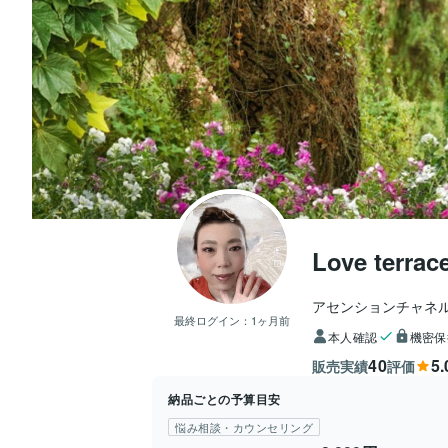
Love terrac
アセンションチャネ
最終ログイン：
1ヶ月前
本人確認
機密保
40
5.
販売実績
評価
納品ごとの予算目安
悩み相談・カウンセリング