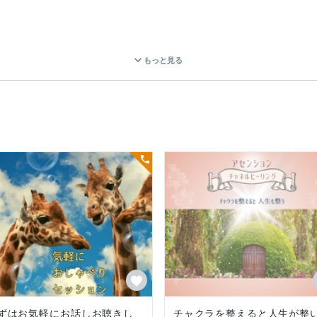
　

もっと見る
すね

する　

て必要なチャクラのクリアリング・ヒーリング・アクティベーションも
る

いです
ずはお気軽にお話しお聴きし
チャクラを整えると人生が整