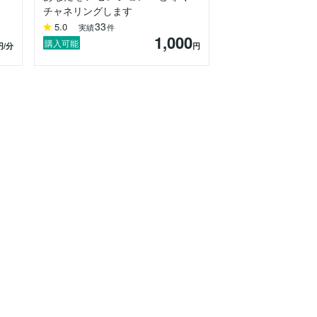
チャネリングします
33
5.0
実績
件
1,000
購入可能
円
/分
円