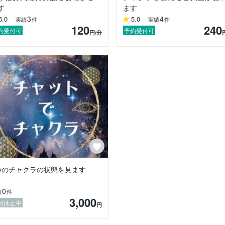
す
ます
3
4
5.0
5.0
実績
件
実績
件
120
240
約受付可
予約受付可
円
/分
つのチャクラの状態を見ます
0
績
件
3,000
付休止中
円