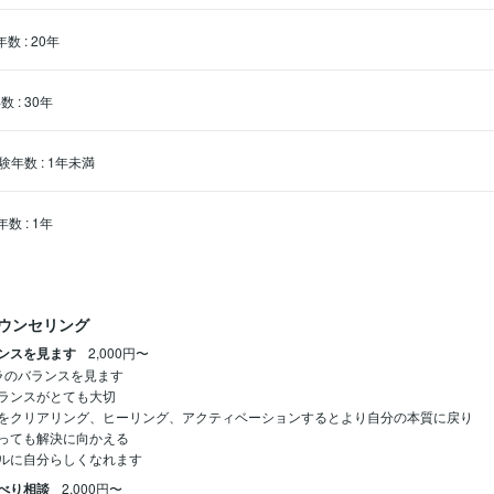
年数
:
20年
年数
:
30年
験年数
:
1年未満
年数
:
1年
ウンセリング
ンスを見ます
2,000円〜
ラのバランスを見ます

ランスがとても大切

をクリアリング、ヒーリング、アクティベーションするとより自分の本質に戻り

っても解決に向かえる

ルに自分らしくなれます
べり相談
2,000円〜