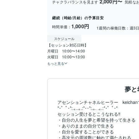
2,000円〜
チャクラバランスを見ます
気軽な
継続（時給/月給）の予算目安
1,000円
時間単価：
1週間の稼働日数：
週3
スケジュール
【セッション対応日時】

月曜日　10:00〜14:00

火曜日　10:00〜13:00
もっと見る
夢と
アセンションチャネルヒーラー　keichanです
*･゜ﾟ･*:.｡..｡.:*･･*:.｡. .｡.:*･゜ﾟ･*

セッション受けるとこうなれる‼︎

・自分の人生を夢と希望を持って生きる

・ありのままの自分で生きる

・自分を愛することができる

・高次元の周波数に触れて満たされる
