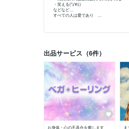
・笑える(*≧∀≦)

などなど…

すべての人は愛であり　

またたくさんの存在たちに愛されています
セッションに導かれた人は高次元からの

お導きかもしれません　

だから

チャネリングメッセージが腑に落ちるんで
ホントはあなたの中に既にある答えを確認
出品サービス（6件）
そんな感じでしょうか

*･゜ﾟ･*:.｡..｡.:*･･*:.｡. .｡.:*･゜ﾟ･*

チャネリングだけではなくお時間に合わせ
あなた様が夢と希望にあふれ笑顔で過ごせ
そんなお手伝いをさせていただけたら幸
お身体・心の不具合を癒します
ま