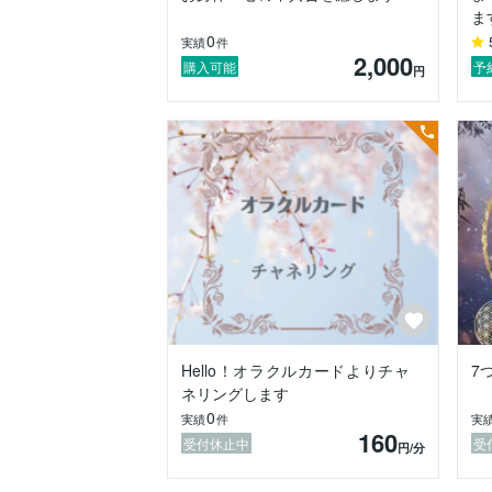
ま
0
実績
件
2,000
購入可能
予
円
Hello！オラクルカードよりチャ
7
ネリングします
0
実績
件
実
160
受付休止中
受
円
/分