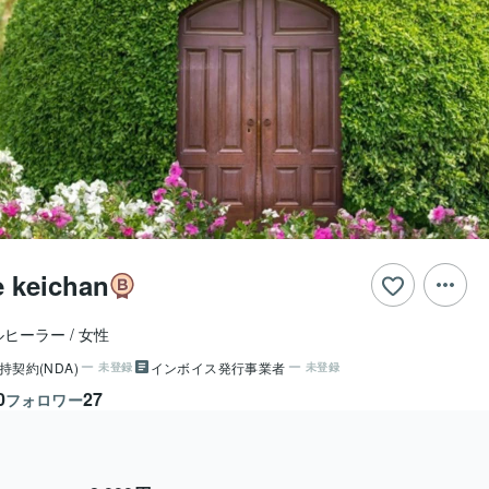
e keichan
ルヒーラー
女性
持契約(NDA)
インボイス発行事業者
未登録
未登録
0
27
フォロワー