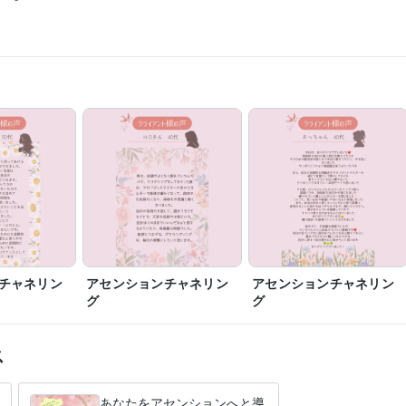
グ
チャクラバランスを見ます
気軽なおしゃべり相談
しゃべり
笑い
ゆるゆる
楽しい
ヒーリング
チャネリング
夢
希望
チャネリン
アセンションチャネリン
アセンションチャネリン
グ
グ
ス
あなたをアセンションへと導