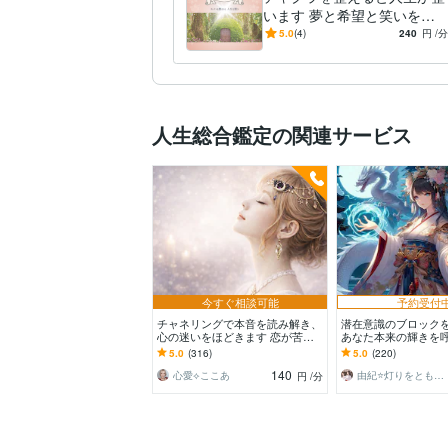
います 夢と希望と笑いをお
届けするアセンションチャネ
5.0
(4)
240
円
/分
ルヒーラー
人生総合鑑定の関連サービス
今すぐ相談可能
予約受付
チャネリングで本音を読み解き、
潜在意識のブロック
心の迷いをほどきます 恋が苦し
あなた本来の輝きを
くなる原因を探り、どう進めばい
人生を軽やかに動か
5.0
(316)
5.0
(220)
いかをお伝えします
140
心愛⟡ここあ
由紀⭐灯りをともす癒し陰陽師
円
/分