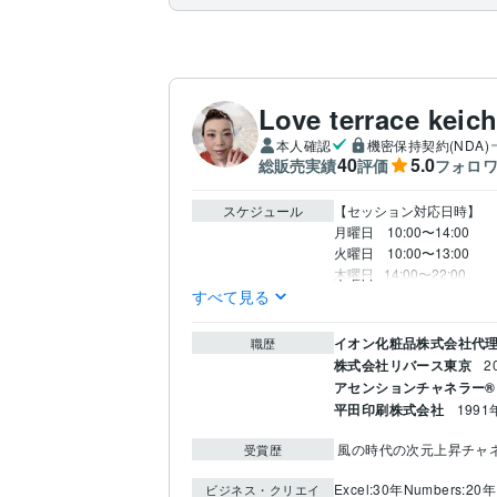
Love terrace keic
本人確認
機密保持契約(NDA)
40
5.0
総販売実績
評価
フォロ
スケジュール
【セッション対応日時】

月曜日　10:00〜14:00

火曜日　10:00〜13:00

木曜日   14:00〜22:00
すべて見る
イオン化粧品株式会社代
職歴
株式会社リバース東京
2
アセンションチャネラー®
平田印刷株式会社
1991
 風の時代の次元上昇チャ
受賞歴
Excel:30年
Numbers:20年
ビジネス・クリエイ