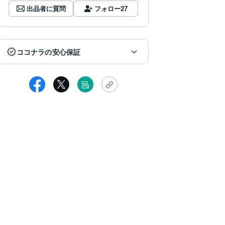
出品者に質問
フォロー
27
ココナラの安心保証
mme1020
りがとうございましたー！！
さかのハイヤーセルフでびっくりです！