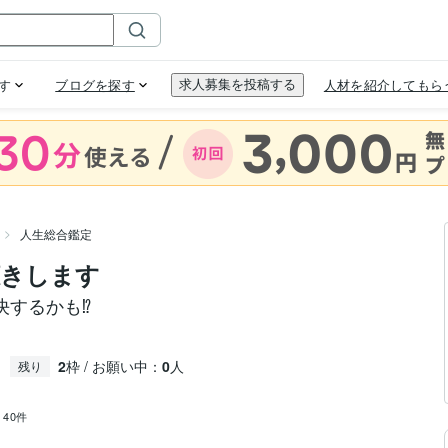
人生総合鑑定
聴きします
するかも⁉︎
2
枠 / お願い中：
0
人
残り
：
40件