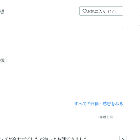
想
お気に入り（17）
歓迎
すべての評価・感想をみる
3年以上前
あ
ま