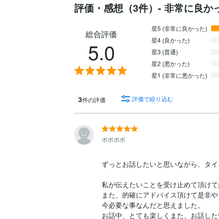
評価・感想（3件）- 非常に良か
星5 (非常に良かった)
総合評価
星4 (良かった)
5.0
星3 (普通)
星2 (悪かった)
星1 (非常に悪かった)
3
評価で絞り込む
件の評価
ポポボボ
ずっとお話したいと思いながら、タイ
私が伝えたいことを受け止めて頂けて
また、的確にアドバイス頂けて是非や
今必要な事なんだと思えました。

お話中、とても楽しくまた、お話した