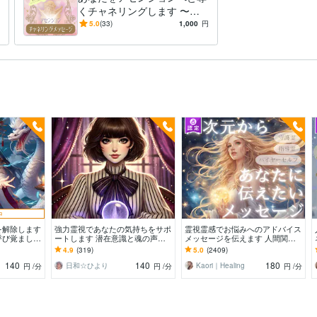
くチャネリングします 〜ア
センション☆チャネリングメ
5.0
(33)
1,000
円
ッセージを画像でお届け〜
中
を解除します
強力霊視であなたの気持ちをサポ
霊視霊感でお悩みへのアドバイス
呼び覚まし、
ートします 潜在意識と魂の声を
メッセージを伝えます 人間関
します。
読み解き未来を見通します
係・仕事・使命・家族・インナー
4.9
(319)
5.0
(2409)
チャイルド・自分軸
140
140
180
日和☆ひより
Kaori｜Healing
円
/分
円
/分
円
/分