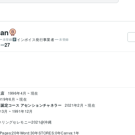
han
インボイス発行事業者
未登録
未登録
27
ワー
理店
1996年4月 ~ 現在
019年6月 ~ 現在
︎ 認定コース アセンションチャネラー
2021年2月 ~ 現在
年3月 ~ 1991年12月
ネリングセレモニー2021@沖縄
Pages:20年
Word:30年
STORES:0年
Canva:1年