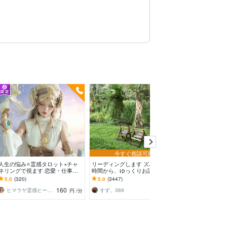
今すぐ相談可能
人生の悩み⭐霊感タロット×チャ
リーディングします ズバッと短
霊視+タロット
ネリングで視ます 恋愛・仕事・
時間から、ゆっくりお話しされた
き道をお伝えしま
人間関係・自分について…あらゆ
い方まで。
婚.家族.人間関
5.0
(320)
5.0
(3447)
5.0
(1418)
るお悩みOK
決に導きます。
160
160
ヒマラヤ霊感ヒーラー☆咲希（saki）
すず。369
ベルココ
円
/分
円
/分