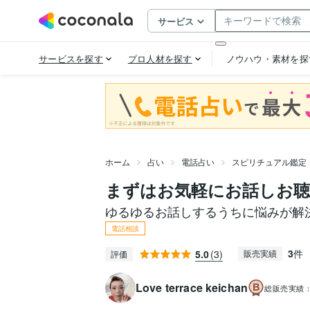
ホーム
占い
電話占い
スピリチュアル鑑定
まずはお気軽にお話しお
ゆるゆるお話しするうちに悩みが解決
電話相談
3
件
5.0
(3)
販売実績
評価
Love terrace keichan
総販売実績