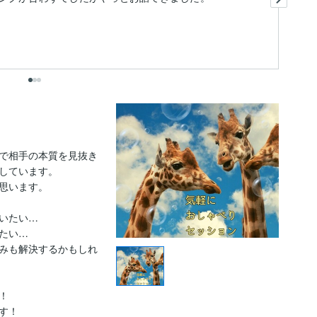
そ
も
出
で相手の本質を見抜き
しています。

思います。

いたい…

い…

みも解決するかもしれ


！
