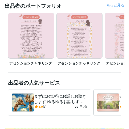
イオン化粧品株式会社代理店
1996年4月 ~ 現在
出品者のポートフォリオ
もっと見る
株式会社リバース東京
2019年6月 ~ 現在
アセンションチャネラー®︎ 認定コース アセンションチャネラー
2021
年2月 ~ 現在
平田印刷株式会社
1991年3月 ~ 1991年12月
受賞歴
 風の時代の次元上昇チャネリングセレモニー2021@沖縄
ビジネス・クリエイティブツール
Excel:30年
Numbers:20年
Pages:20年
Word:30年
STORES:0年
Canva:1年
アセンションチャネリング
アセンションチャネリング
アセンション
得意分野
悩み相談・カウンセリング
チャクラバランスを見ます
気軽なおしゃ
出品者の人気サービス
べり相談
アセンショチャネラー
おしゃべり
笑い
ゆるゆる
楽しい
ヒーリング
チャネリング
夢
希望
まずはお気軽にお話しお聴き
チャ
します ゆるゆるお話しする
いま
うちに悩みが解決するかも⁉︎
届け
5.0
(3)
120
円
/分
5.0
ルヒ