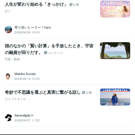
人生が変わり始める「きっかけ」
記事
占い
寄り添いヒーラー＊haru
2026/06/26 10:53
頭のなかの「賢い計算」を手放したとき、宇宙
の融資が回りだす。
コンテンツ
写真・動画
Makiko Kurata
2026/06/15 10:55
奇妙で不思議を選ぶと真実に繋がる話し
記事
ライフスタイル
Serendipity♾️
2026/06/07 11:52