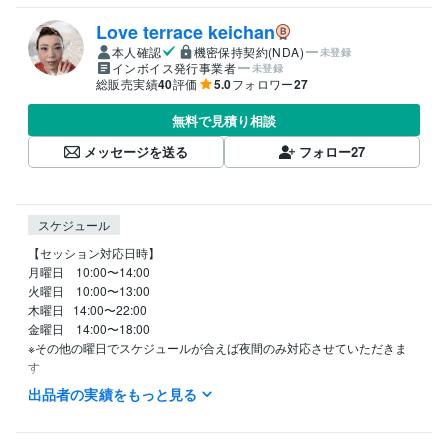
Love terrace keichan
本人確認
機密保持契約(NDA)
未登録
インボイス発行事業者
未登録
総販売実績
40
評価
5.0
フォロワー
27
無料で見積り相談
メッセージを送る
フォロー
27
スケジュール
【セッション対応日時】

月曜日　10:00〜14:00

火曜日　10:00〜13:00

木曜日   14:00〜22:00

金曜日　14:00〜18:00

※その他の曜日でスケジュールが合えば夜間のみ対応させていただきま
す　

待機中になってない限り急なご予約には対応しかねます

出品者の実績をもっと見る
事前のご予約をお勧め致します
職歴