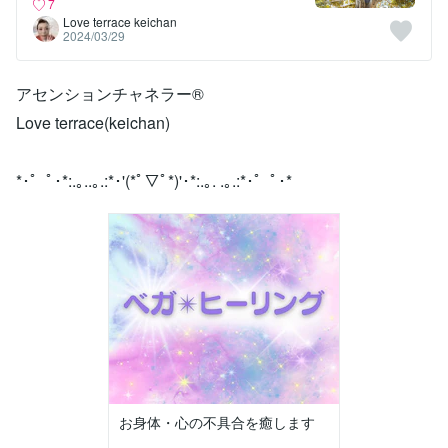
も〜
7
Love terrace keichan
2024/03/29
アセンションチャネラー®
Love terrace(keichan)
*･゜ﾟ･*:.｡..｡.:*･'(*ﾟ▽ﾟ*)'･*:.｡. .｡.:*･゜ﾟ･*
お身体・心の不具合を癒します