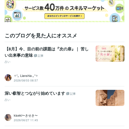
このブログを見た人にオススメ
【8月】今、目の前の課題は『次の扉』｜ 苦し
い出来事の意味
記事
占い
✧°｡ Lianshia ｡°✧
2026/08/03 08:57
深い叡智とつながり始めています
記事
占い
kiseki〜きせき〜
2026/06/27 11:45