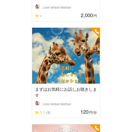
Love terrace keichan
2,000
-
円
まずはお気軽にお話しお聴きしま
す
Love terrace keichan
120
5.0
円
/分
(3)