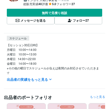
未登録
総販売実績
40
評価
5.0
フォロワー
27
無料で見積り相談
メッセージを送る
フォロー
27
スケジュール
【セッション対応日時】

月曜日　10:00〜14:00

火曜日　10:00〜13:00

木曜日   14:00〜22:00

金曜日　14:00〜18:00

※その他の曜日でスケジュールが合えば夜間のみ対応させていただきま
す　

待機中になってない限り急なご予約には対応しかねます

出品者の実績をもっと見る
事前のご予約をお勧め致します
職歴
イオン化粧品株式会社代理店
1996年4月 ~ 現在
出品者のポートフォリオ
もっと見る
株式会社リバース東京
2019年6月 ~ 現在
アセンションチャネラー®︎ 認定コース アセンションチャネラー
2021
年2月 ~ 現在