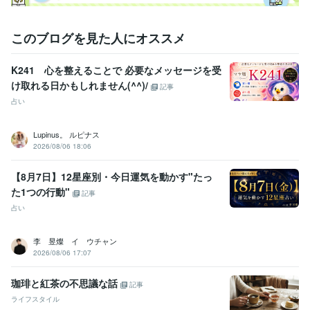
このブログを見た人にオススメ
K241 心を整えることで 必要なメッセージを受
け取れる日かもしれません(^^)/
記事
占い
Lupinus。 ルピナス
2026/08/06 18:06
【8月7日】12星座別・今日運気を動かす"たっ
た1つの行動"
記事
占い
李 昱燦 イ ウチャン
2026/08/06 17:07
珈琲と紅茶の不思議な話
記事
ライフスタイル