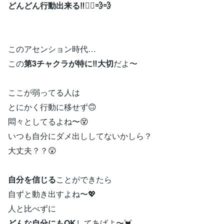
どんどん行動出来る‼︎🏃‍♀️💨💨
このアセンション時代…
この
第3チャクラが特に‼︎大切
だよ〜
ここが弱ってる人は
とにかく行動に移せず🙃
悶々としてるよね〜😵
いつも自分にダメ出ししてないかしら？
大丈夫？？😲
自分を信じる
ことができたら
自ずと動き出すよね〜💖
人と比べずに
どんな自分にもOK
してあげよ〜💓