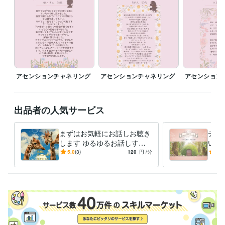
平田印刷株式会社
1991年3月 ~ 1991年12月
受賞歴
 風の時代の次元上昇チャネリングセレモニー2021@沖縄
ビジネス・クリエイティブツール
Excel:30年
Numbers:20年
Pages:20年
Word:30年
STORES:0年
Canva:1年
アセンションチャネリング
アセンションチャネリング
アセンション
得意分野
悩み相談・カウンセリング
チャクラバランスを見ます
気軽なおしゃ
出品者の人気サービス
べり相談
アセンショチャネラー
おしゃべり
笑い
ゆるゆる
楽しい
ヒーリング
チャネリング
夢
希望
まずはお気軽にお話しお聴き
チャ
します ゆるゆるお話しする
いま
うちに悩みが解決するかも⁉︎
届け
5.0
(3)
120
円
/分
5.0
ルヒ