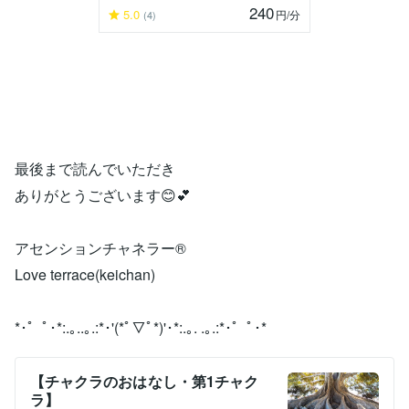
240
5.0
円
/分
(4)
最後まで読んでいただき
ありがとうございます😊💕
アセンションチャネラー®
Love terrace(keichan)
*･゜ﾟ･*:.｡..｡.:*･'(*ﾟ▽ﾟ*)'･*:.｡. .｡.:*･゜ﾟ･*
【チャクラのおはなし・第1チャク
ラ】