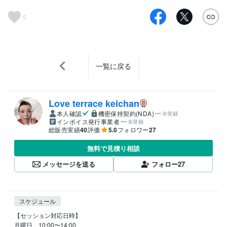
5
一覧に戻る
Love terrace keichan
本人確認
機密保持契約(NDA)
未登録
インボイス発行事業者
未登録
総販売実績
40
評価
5.0
フォロワー
27
無料で見積り相談
メッセージを送る
フォロー
27
スケジュール
【セッション対応日時】

月曜日　10:00〜14:00
