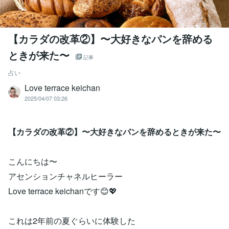
【カラダの改革②】〜大好きなパンを辞める
ときが来た〜
記事
占い
Love terrace keichan
2025/04/07 03:26
【カラダの改革②】〜大好きなパンを辞めるときが来た〜
こんにちは〜
アセンションチャネルヒーラー
Love terrace keichanです😊💖
これは2年前の夏ぐらいに体験した