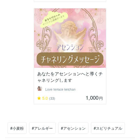
あなたをアセンションへと導くチ
ャネリングします
Love terrace keichan
1,000
5.0
円
(33)
#小麦粉
#アレルギー
#アセンション
#スピリチュアル