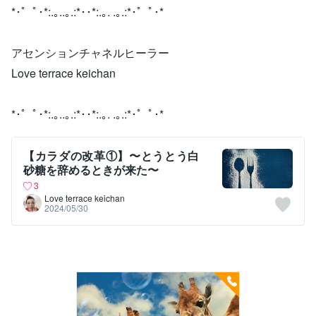
*･゜ﾟ･*:.｡..｡.:*･･*:.｡. .｡.:*･゜ﾟ･*
アセンションチャネルヒーラー
Love terrace keichan
*･゜ﾟ･*:.｡..｡.:*･･*:.｡. .｡.:*･゜ﾟ･*
【カラダの改革①】〜とうとう白
砂糖を辞めるときが来た〜
3
Love terrace keichan
2024/05/30