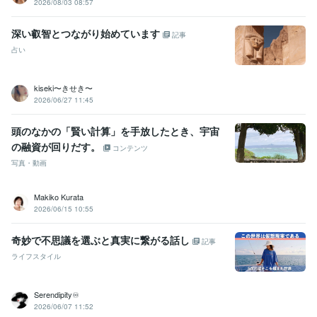
2026/08/03 08:57
深い叡智とつながり始めています
記事
占い
kiseki〜きせき〜
2026/06/27 11:45
頭のなかの「賢い計算」を手放したとき、宇宙
の融資が回りだす。
コンテンツ
写真・動画
Makiko Kurata
2026/06/15 10:55
奇妙で不思議を選ぶと真実に繋がる話し
記事
ライフスタイル
Serendipity♾️
2026/06/07 11:52