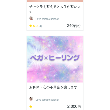
チャクラを整えると人生が整いま
す
Love terrace keichan
240
5.0
円
/分
(4)
お身体・心の不具合を癒します
Love terrace keichan
2,000
-
円