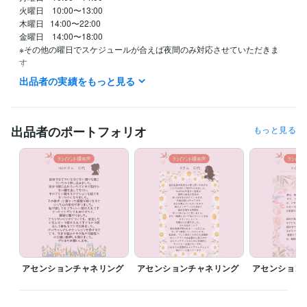
火曜日　10:00〜13:00

木曜日   14:00〜22:00

金曜日　14:00〜18:00

※その他の曜日でスケジュールが合えば夜間のみ対応させていただきま
す　

待機中になってない限り急なご予約には対応しかねます

出品者の実績をもっと見る
事前のご予約をお勧め致します
職歴
イオン化粧品株式会社代理店
1996年4月 ~ 現在
出品者のポートフォリオ
もっと見る
株式会社リバース東京
2019年6月 ~ 現在
アセンションチャネラー®︎ 認定コース アセンションチャネラー
2021
年2月 ~ 現在
平田印刷株式会社
1991年3月 ~ 1991年12月
受賞歴
 風の時代の次元上昇チャネリングセレモニー2021@沖縄
ビジネス・クリエイティブツール
Excel:30年
Numbers:20年
Pages:20年
Word:30年
STORES:0年
Canva:1年
アセンションチャネリング
アセンションチャネリング
アセンション
得意分野
悩み相談・カウンセリング
チャクラバランスを見ます
気軽なおしゃ