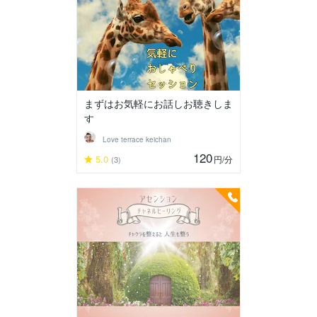
まずはお気軽にお話しお聴きしま
す
Love terrace keichan
120
5.0
円
/分
(3)