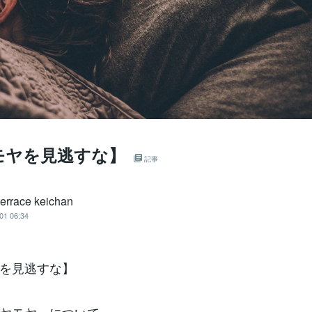
モヤを見逃すな】
記事
terrace keichan
01 06:34
を見逃すな】