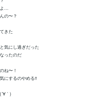
？
よ…
んの〜？
てきた
と気にし過ぎだった
なったのだ
のね〜！
気にするのやめる‼︎
´∀｀)