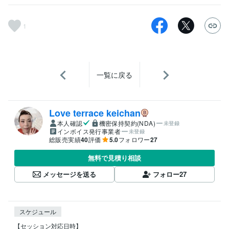
1
一覧に戻る
Love terrace keichan
本人確認
機密保持契約(NDA)
未登録
インボイス発行事業者
未登録
総販売実績
40
評価
5.0
フォロワー
27
無料で見積り相談
メッセージを送る
フォロー
27
スケジュール
【セッション対応日時】
