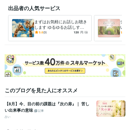
悩み相談・カウンセリング
チャクラバランスを見ます
気軽なおしゃ
出品者の人気サービス
べり相談
アセンショチャネラー
おしゃべり
笑い
ゆるゆる
楽しい
ヒーリング
チャネリング
夢
希望
まずはお気軽にお話しお聴き
チャ
します ゆるゆるお話しする
いま
うちに悩みが解決するかも⁉︎
届け
5.0
(3)
120
円
/分
5.0
ルヒ
このブログを見た人にオススメ
【8月】今、目の前の課題は『次の扉』｜ 苦し
い出来事の意味
記事
占い