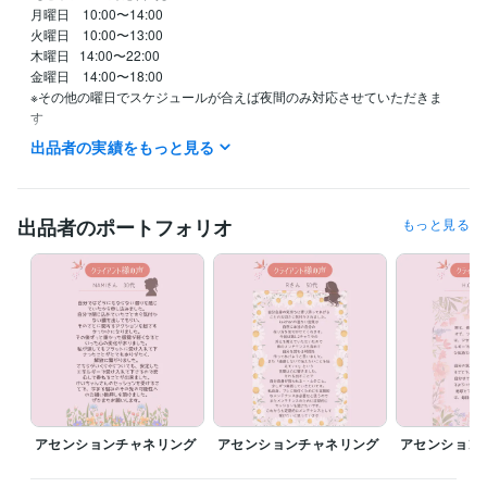
月曜日　10:00〜14:00

火曜日　10:00〜13:00

木曜日   14:00〜22:00

金曜日　14:00〜18:00

※その他の曜日でスケジュールが合えば夜間のみ対応させていただきま
す　

待機中になってない限り急なご予約には対応しかねます

出品者の実績をもっと見る
事前のご予約をお勧め致します
職歴
イオン化粧品株式会社代理店
1996年4月 ~ 現在
出品者のポートフォリオ
もっと見る
株式会社リバース東京
2019年6月 ~ 現在
アセンションチャネラー®︎ 認定コース アセンションチャネラー
2021
年2月 ~ 現在
平田印刷株式会社
1991年3月 ~ 1991年12月
受賞歴
 風の時代の次元上昇チャネリングセレモニー2021@沖縄
ビジネス・クリエイティブツール
Excel:30年
Numbers:20年
Pages:20年
Word:30年
STORES:0年
Canva:1年
アセンションチャネリング
アセンションチャネリング
アセンション
得意分野