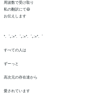
周波数で受け取り
私の翻訳にて😆
お伝えします
*.゜｡:+*.゜｡:+*.゜｡:+*.゜
すべての人は
ずーっと
高次元の存在達から
愛されています