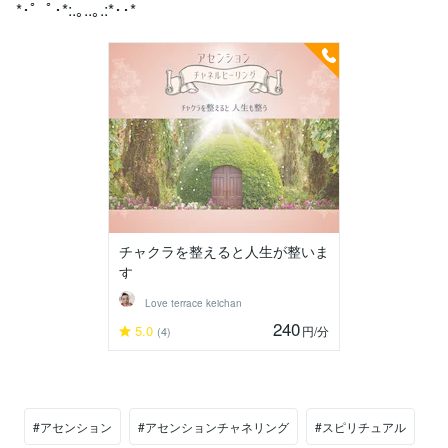
*･゜ﾟ･*:.｡..｡.:*･･*
チャクラを整えると人生が整いま
す
Love terrace keichan
240
5.0
円
/分
(4)
#アセンション
#アセンションチャネリング
#スピリチュアル