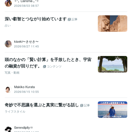
✧°｡ Lianshia ｡°✧
2026/08/03 08:57
深い叡智とつながり始めています
記事
占い
kiseki〜きせき〜
2026/06/27 11:45
頭のなかの「賢い計算」を手放したとき、宇宙
の融資が回りだす。
コンテンツ
写真・動画
Makiko Kurata
2026/06/15 10:55
奇妙で不思議を選ぶと真実に繋がる話し
記事
ライフスタイル
Serendipity♾️