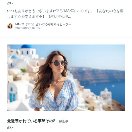
占い
いつもありがとうございます(^▽^)/ MAKO(マコ)です。 【あなたの心を癒
します☆彡支えます🍀】 【占い💛心理...
MAKO（マコ）占い♡心寄り添うヒーラー
2023/09/27 07:55
最近導かれている事💙その2
記事
占い