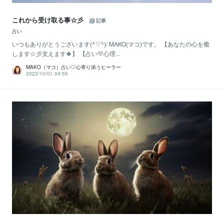
これから受け取る事☆彡
記事
占い
いつもありがとうございます(^▽^)/ MAKO(マコ)です。 【あなたの心を癒
します☆彡支えます🍀】 【占い💛心理...
MAKO（マコ）占い♡心寄り添うヒーラー
2023/10/01 04:55