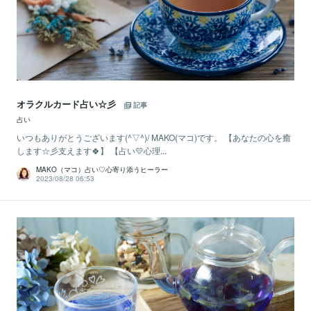
オラクルカード占い☆彡
記事
占い
いつもありがとうございます(^▽^)/ MAKO(マコ)です。 【あなたの心を癒
します☆彡支えます🍀】 【占い💛心理...
MAKO（マコ）占い♡心寄り添うヒーラー
2023/08/28 06:53