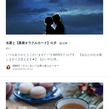
水星と【星座オラクルカード】☆彡
記事
占い
いつもありがとうございます(^▽^)/ MAKO(マコ)です。 【あなたの心を癒
します☆彡支えます🍀】 【占い💛心理...
MAKO（マコ）占い♡心寄り添うヒーラー
2023/08/30 03:01