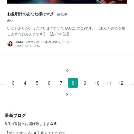
お盆明けのあなた様は☆彡
記事
占い
いつもありがとうございます(^▽^)/ MAKO(マコ)です。 【あなたの心を癒
します☆彡支えます🍀】 【占い💛心理...
MAKO（マコ）占い♡心寄り添うヒーラー
2023/08/16 03:57
…
…
3
4
5
6
7
8
9
10
11
12
最新ブログ
8月の運勢☆お届け致します🔮🧙
【ボイスサンプル🍀】作りました🔮✨