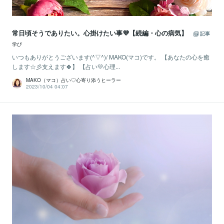
常日頃そうでありたい。心掛けたい事💜【続編・心の病気】
記事
学び
いつもありがとうございます(^▽^)/ MAKO(マコ)です。 【あなたの心を癒
します☆彡支えます🍀】 【占い💛心理...
MAKO（マコ）占い♡心寄り添うヒーラー
2023/10/04 04:07