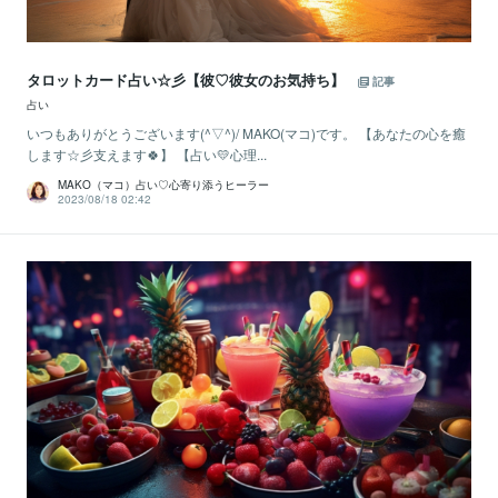
タロットカード占い☆彡【彼♡彼女のお気持ち】
記事
占い
いつもありがとうございます(^▽^)/ MAKO(マコ)です。 【あなたの心を癒
します☆彡支えます🍀】 【占い💛心理...
MAKO（マコ）占い♡心寄り添うヒーラー
2023/08/18 02:42