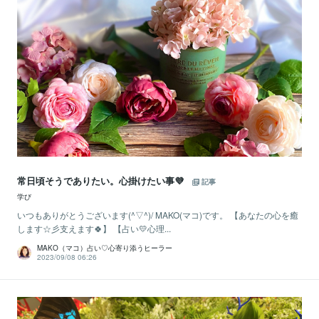
常日頃そうでありたい。心掛けたい事💜
記事
学び
いつもありがとうございます(^▽^)/ MAKO(マコ)です。 【あなたの心を癒
します☆彡支えます🍀】 【占い💛心理...
MAKO（マコ）占い♡心寄り添うヒーラー
2023/09/08 06:26