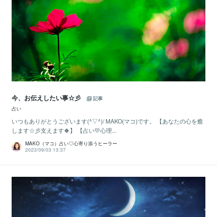
今、お伝えしたい事☆彡
記事
占い
いつもありがとうございます(^▽^)/ MAKO(マコ)です。 【あなたの心を癒
します☆彡支えます🍀】 【占い💛心理...
MAKO（マコ）占い♡心寄り添うヒーラー
2023/09/03 13:37