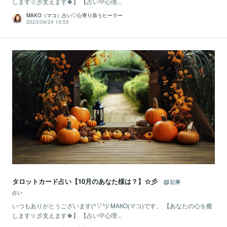
します☆彡支えます🍀】 【占い💛心理...
MAKO（マコ）占い♡心寄り添うヒーラー
2023/09/24 10:55
タロットカード占い【10月のあなた様は？】☆彡
記事
占い
いつもありがとうございます(^▽^)/ MAKO(マコ)です。 【あなたの心を癒
します☆彡支えます🍀】 【占い💛心理...