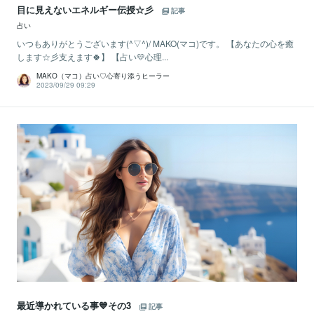
目に見えないエネルギー伝授☆彡
記事
占い
いつもありがとうございます(^▽^)/ MAKO(マコ)です。 【あなたの心を癒
します☆彡支えます🍀】 【占い💛心理...
MAKO（マコ）占い♡心寄り添うヒーラー
2023/09/29 09:29
最近導かれている事💙その3
記事