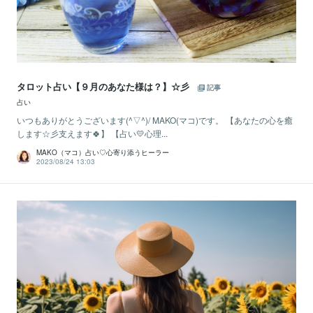
タロット占い【９月のあなた様は？】☆彡
記事
占い
いつもありがとうございます(^▽^)/ MAKO(マコ)です。 【あなたの心を癒
します☆彡支えます🍀】 【占い💛心理...
MAKO（マコ）占い♡心寄り添うヒーラー
2023/08/24 13:03