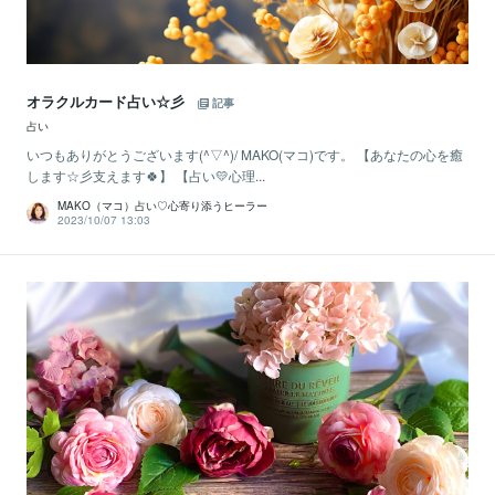
オラクルカード占い☆彡
記事
占い
いつもありがとうございます(^▽^)/ MAKO(マコ)です。 【あなたの心を癒
します☆彡支えます🍀】 【占い💛心理...
MAKO（マコ）占い♡心寄り添うヒーラー
2023/10/07 13:03