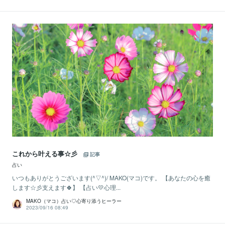
これから叶える事☆彡
記事
占い
いつもありがとうございます(^▽^)/ MAKO(マコ)です。 【あなたの心を癒
します☆彡支えます🍀】 【占い💛心理...
MAKO（マコ）占い♡心寄り添うヒーラー
2023/09/16 08:49