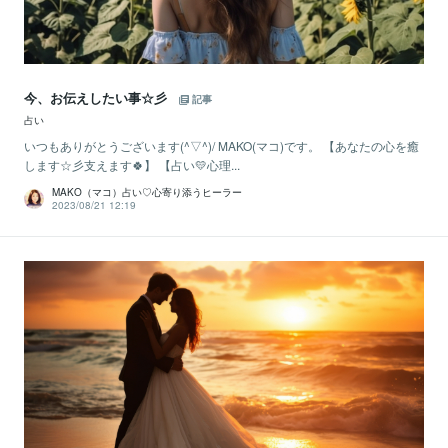
今、お伝えしたい事☆彡
記事
占い
いつもありがとうございます(^▽^)/ MAKO(マコ)です。 【あなたの心を癒
します☆彡支えます🍀】 【占い💛心理...
MAKO（マコ）占い♡心寄り添うヒーラー
2023/08/21 12:19