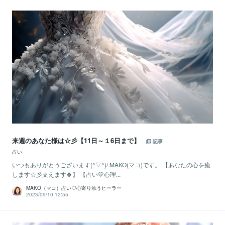
来週のあなた様は☆彡【11日～１6日まで】
記事
占い
いつもありがとうございます(^▽^)/ MAKO(マコ)です。 【あなたの心を癒
します☆彡支えます🍀】 【占い💛心理...
MAKO（マコ）占い♡心寄り添うヒーラー
2023/09/10 12:55