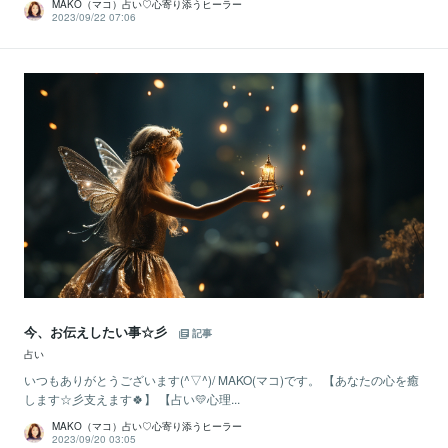
MAKO（マコ）占い♡心寄り添うヒーラー
2023/09/22 07:06
今、お伝えしたい事☆彡
記事
占い
いつもありがとうございます(^▽^)/ MAKO(マコ)です。 【あなたの心を癒
します☆彡支えます🍀】 【占い💛心理...
MAKO（マコ）占い♡心寄り添うヒーラー
2023/09/20 03:05