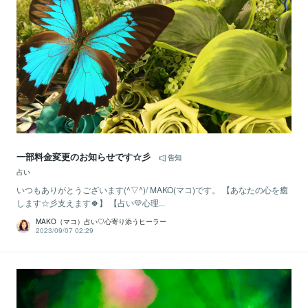
一部料金変更のお知らせです☆彡
告知
占い
いつもありがとうございます(^▽^)/ MAKO(マコ)です。 【あなたの心を癒
します☆彡支えます🍀】 【占い💛心理...
MAKO（マコ）占い♡心寄り添うヒーラー
2023/09/07 02:29