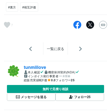
#裏方
#相互評価
7
一覧に戻る
tunmiilove
本人確認
機密保持契約(NDA)
インボイス発行事業者
未登録
総販売実績
0
評価
0.0
フォロワー
25
無料で見積り相談
メッセージを送る
フォロー
25