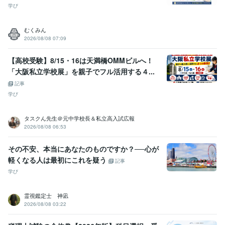
学び
むくみん
2026/08/08 07:09
【高校受験】8/15・16は天満橋OMMビルへ！
「大阪私立学校展」を親子でフル活用する４...
記事
学び
タスクん先生＠元中学校長＆私立高入試広報
2026/08/08 06:53
その不安、本当にあなたのものですか？──心が
軽くなる人は最初にこれを疑う
記事
学び
霊視鑑定士 神凪
2026/08/08 03:22