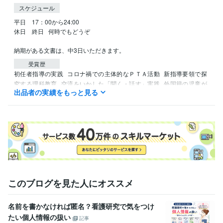
スケジュール
平日    17：00から24:00

休日    終日   何時でもどうぞ

納期がある文書は、中3日いただきます。
受賞歴
初任者指導の実践
コロナ禍での主体的なＰＴＡ活動
新指導要領で探
究する理科教育
交流をいかした「聞く・話す」実践
外国籍の児童が
出品者の実績をもっと見る
多くても「聞く・話す」を伸ばす国語科指導法
公立小学校でもここ
までできる「幼稚園小学校中学校の一貫教育」
資格・検定
小学校専修免許 養護学校二種免許 幼稚園二種免許 司書教諭
取得年 :
2011年
得意分野
学習指導・資格・キャリア相談
教育関係文書作成～指導案等何でも
どうぞ
このブログを見た人にオススメ
学校現場の文書作成。
名前を書かなければ匿名？看護研究で気をつけ
たい個人情報の扱い
記事