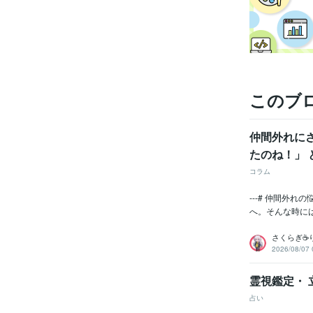
このブ
仲間外れに
たのね！」 
コラム
---# 仲間外
へ。そんな時に
さくらぎ☕
2026/08/07 
霊視鑑定・
占い