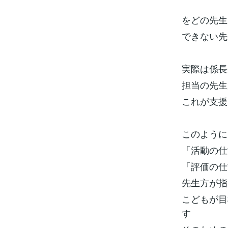
③では 
をどの先生
できない先
実際は係長
担当の先生
これが支援
このように
「活動の仕
「評価の仕
先生方が指
こどもが目
す