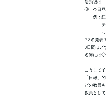
活動後は
③ 今日見
例：紐を
テープを
っ
2-3名発
3日間ほど
名簿には
こうして子
「日報」的
どの教員も
教員として
②では