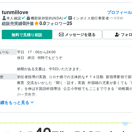
tunmiilove
プロフィール
本人確認
機密保持契約(NDA)
インボイス発行事業者
未登録
0
0.0
25
総販売実績
評価
フォロワー
メッセージを送る
フォ
無料で見積り相談
ュール
平日    17：00から24:00

休日    終日   何時でもどうぞ

納期がある文書は、中3日いただきます。
初任者指導の実践
コロナ禍での主体的なＰＴＡ活動
新指導要領で探
歴
教育
交流をいかした「聞く・話す」実践
外国籍の児童が多くても「
す」を伸ばす国語科指導法
公立小学校でもここまでできる「幼稚園
の一貫教育」
実績をもっと見る
小学校専修免許 養護学校二種免許 幼稚園二種免許 司書教諭
取得年 :
検定
学習指導・資格・キャリア相談
教育関係文書作成～指導案等何でも
分野
学校現場の文書作成。