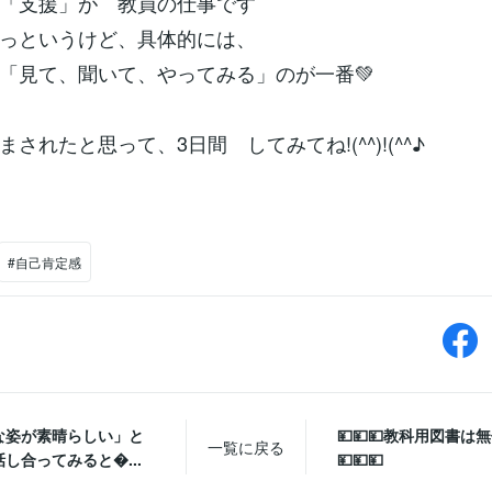
「支援」が 教員の仕事です
っというけど、具体的には、
「見て、聞いて、やってみる」のが一番💚
されたと思って、3日間 してみてね!(^^)!(^^♪
#自己肯定感
な姿が素晴らしい」と
💴💴💴教科用図書は
一覧に戻る
し合ってみると...
💴💴💴