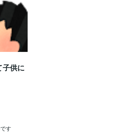
て子供に
かです