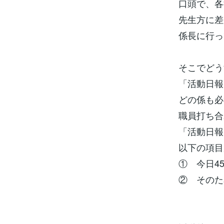
口頭で、各
先生方に差
係長に行っ
そこでどう
「活動日報
どの係も必
職員打ち合
「活動日報
以下の項目
① 今日4
② そのた
例：班
一人