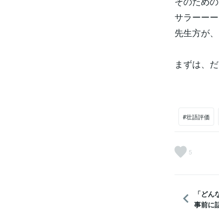
そのための
サラーーー
先生方が、
まずは、だま
#壮語評価
5
「どん
事前に話