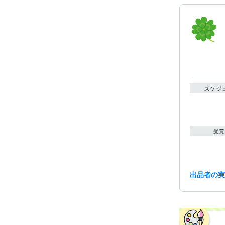
スケジ
受賞
出品者の
資格・
得意