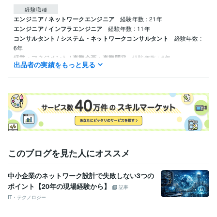
経験職種
エンジニア / ネットワークエンジニア
経験年数 : 21年
エンジニア / インフラエンジニア
経験年数 : 11年
コンサルタント / システム・ネットワークコンサルタント
経験年数 :
6年
経営・マネジメント / 事業企画・事業開発
経験年数 : 6年
出品者の実績をもっと見る
資格・検定
Cisco Certified Network Professional（CCNP）
取得年 : 2015年
PMP（Project Management Professional）
取得年 : 2020年
プログラミング言語・フレームワーク
オンプレミス:20年
JP1:10年
Ubuntu:10年
ビジネス・クリエイティブツール
WordPress:10年
Excel:20年
Google サイト:15年
このブログを見た人にオススメ
Google スプレッドシート:10年
PowerPoint:20年
Word:20年
freee:5年
Google Analytics:10年
Asana:5年
Microsoft Project:5年
ChatGPT:3年
中小企業のネットワーク設計で失敗しない3つの
Adobe Photoshop:10年
GIMP:3年
DaVinci Resolve:1年
iMovie:1年
ポイント【20年の現場経験から】
Adobe Illustrator:5年
Canva:5年
記事
IT・テクノロジー
その他ツール
TeraTram:20年
Cisco:20年