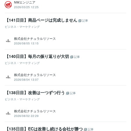
NWエンジニア
2026/03/25 12:25
得意分野
IT相談・システム開発
ネットワーク設計・構築
【141日目】商品ページは完成しません
記事
学歴
ビジネス・マーケティング
神奈川県立産業技術短期大学校
2020年3月 ~ 2022年2月
株式会社ナチュラルリソース
語学力
2026/08/05 13:15
英語
日常会話レベル
【140日目】毎月の振り返りが大切
記事
ビジネス・マーケティング
株式会社ナチュラルリソース
2026/08/04 13:07
【138日目】改善は一つずつ行う
記事
ビジネス・マーケティング
株式会社ナチュラルリソース
2026/08/02 22:29
【135日目】ECは改善し続ける会社が勝つ
記事