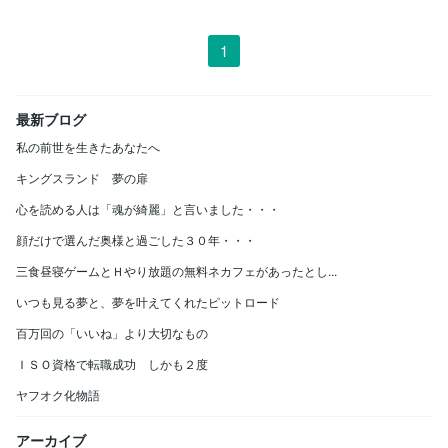
1
最新ブログ
私の前世を生きたあなたへ
キングスランド 夢の扉
心を読める人は「魂が綺麗」と言いました・・・
顔だけで選んだ奥様と過ごした３０年・・・
三食昼寝ゲームとＨやり放題の無料ネカフェがあったとし...
いつも見る夢と、夢を叶えてくれたピットロード
百万回の「いいね」より大切なもの
ＩＳＯ資格で転職成功 しかも２度
ヤフオク化物語
アーカイブ