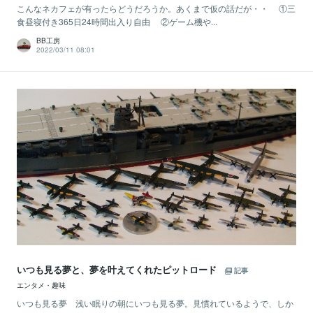
こんなネカフェが有ったらどうだろうか。あくまで仮の話だが・・ ①三
食昼寝付き365日24時間出入り自由 ②ゲーム機や...
BB工房
2022/03/11 08:01
いつも見る夢と、夢を叶えてくれたピットロード
記事
エンタメ・趣味
いつも見る夢 浅い眠りの朝にいつも見る夢。見慣れているようで、しか