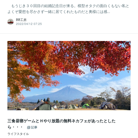
もうじき３０回目の結婚記念日が来る。模型オタクの面白くもない私と
よくぞ愛想を尽かさず一緒に居てくれたものだと奥様には感...
BB工房
2022/04/12 07:25
三食昼寝ゲームとＨやり放題の無料ネカフェがあったとした
ら・・・
記事
ライフスタイル