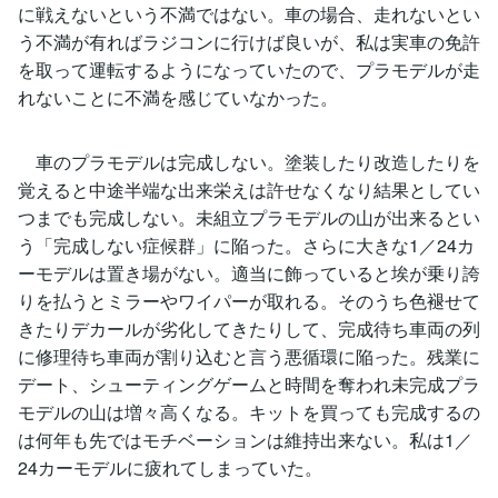
に戦えないという不満ではない。車の場合、走れないとい
う不満が有ればラジコンに行けば良いが、私は実車の免許
を取って運転するようになっていたので、プラモデルが走
れないことに不満を感じていなかった。
車のプラモデルは完成しない。塗装したり改造したりを
覚えると中途半端な出来栄えは許せなくなり結果としてい
つまでも完成しない。未組立プラモデルの山が出来るとい
う「完成しない症候群」に陥った。さらに大きな1／24カ
ーモデルは置き場がない。適当に飾っていると埃が乗り誇
りを払うとミラーやワイパーが取れる。そのうち色褪せて
きたりデカールが劣化してきたりして、完成待ち車両の列
に修理待ち車両が割り込むと言う悪循環に陥った。残業に
デート、シューティングゲームと時間を奪われ未完成プラ
モデルの山は増々高くなる。キットを買っても完成するの
は何年も先ではモチベーションは維持出来ない。私は1／
24カーモデルに疲れてしまっていた。