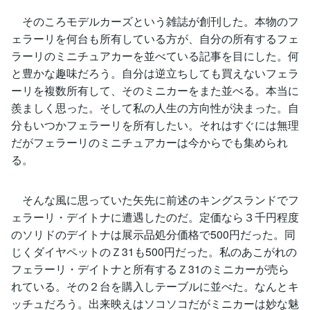
そのころモデルカーズという雑誌が創刊した。本物のフ
ェラーリを何台も所有している方が、自分の所有するフェ
ラーリのミニチュアカーを並べている記事を目にした。何
と豊かな趣味だろう。自分は逆立ちしても買えないフェラ
ーリを複数所有して、そのミニカーをまた並べる。本当に
羨ましく思った。そして私の人生の方向性が決まった。自
分もいつかフェラーリを所有したい。それはすぐには無理
だがフェラーリのミニチュアカーは今からでも集められ
る。
そんな風に思っていた矢先に前述のキングスランドでフ
ェラーリ・デイトナに遭遇したのだ。定価なら３千円程度
のソリドのデイトナは展示品処分価格で500円だった。同
じくダイヤペットのＺ31も500円だった。私のあこがれの
フェラーリ・デイトナと所有するＺ31のミニカーが売ら
れている。その２台を購入しテーブルに並べた。なんとキ
ッチュだろう。出来映えはソコソコだがミニカーは妙な魅