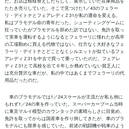
だ。お店は模様替えしたらしく、展示していた在庫商品を
たたき売りしていた。そこで見つけた1／43のフェラー
リ・デイトナとフェアレディＺ31が私の運命を変える。
私はプラモデル命の青年だった。シューティングゲームに
狂っていたがプラモデルを辞めた訳ではない。免許を取っ
て実車を運転するようになるとフェラーリに憧れたが高卒
の工場勤めに買える代物ではない。仕方なく大好きなフェ
ラーリ・デイトナとどことなくシルエットが似ているフェ
アレディＺ31を中古で買って乗っていたのだ。フェアレ
ディＺ31とて高校を出て６年しか務めていない貧乏人に
は充分贅沢な車だが、私の中ではあくまでフェラーリの代
用品だったのだ。
車のプラモデルでは1／24スケールが主流だが私も例に
もれず1／24の車を作っていた。スーパーカーブーム当時
に東京マルイ模型のカウンタックの素晴らしさに目覚め、
免許を取ってからは国産車を作り倒してきたが、車のプラ
モデルにも限界を感じていた。前述の戦闘機や戦車のよう