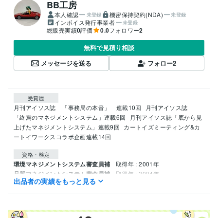
BB工房
本人確認
機密保持契約(NDA)
未登録
未登録
インボイス発行事業者
未登録
総販売実績
0
評価
0.0
フォロワー
2
無料で見積り相談
メッセージを送る
フォロー
2
受賞歴
月刊アイソス誌　「事務局の本音」　連載10回
月刊アイソス誌　
「終焉のマネジメントシステム」連載6回
月刊アイソス誌「底から見
上げたマネジメントシステム」連載9回
カートイズミーティング&カ
ートイワークスコラボ企画連載14回
資格・検定
環境マネジメントシステム審査員補
取得年 : 2001年
品質マネジメントシステム審査員補
取得年 : 2004年
出品者の実績をもっと見る
得意分野
ライティング・翻訳
Webライターやブログ記事の執筆
模型／ISO