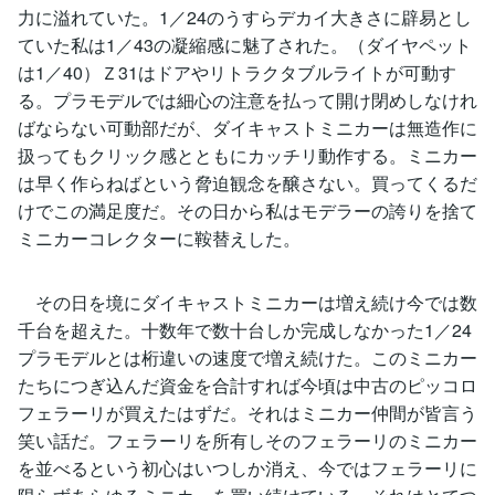
力に溢れていた。1／24のうすらデカイ大きさに辟易とし
ていた私は1／43の凝縮感に魅了された。（ダイヤペット
は1／40）Ｚ31はドアやリトラクタブルライトが可動す
る。プラモデルでは細心の注意を払って開け閉めしなけれ
ばならない可動部だが、ダイキャストミニカーは無造作に
扱ってもクリック感とともにカッチリ動作する。ミニカー
は早く作らねばという脅迫観念を醸さない。買ってくるだ
けでこの満足度だ。その日から私はモデラーの誇りを捨て
ミニカーコレクターに鞍替えした。
その日を境にダイキャストミニカーは増え続け今では数
千台を超えた。十数年で数十台しか完成しなかった1／24
プラモデルとは桁違いの速度で増え続けた。このミニカー
たちにつぎ込んだ資金を合計すれば今頃は中古のピッコロ
フェラーリが買えたはずだ。それはミニカー仲間が皆言う
笑い話だ。フェラーリを所有しそのフェラーリのミニカー
を並べるという初心はいつしか消え、今ではフェラーリに