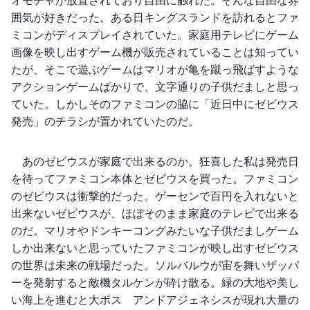
囲気が好きだった。ある日キングスランドを訪れるとファ
ミコンがディスプレイされていた。家庭用テレビにゲーム
画像を映し出すゲーム機が販売されていることは知ってい
たが、そこで遊ぶゲームはマリオが亀を蹴っ飛ばすような
アクションゲームばかりで、文字通りの子供だましと思っ
ていた。しかしそのファミコンの脇に「近日中にゼビウス
発売」のチラシが置かれていたのだ。
あのゼビウスが家庭で出来るのか。狂喜した私は発売日
を待ってファミコン本体とゼビウスを買った。ファミコン
のゼビウスは衝撃的だった。ゲーセンで百円を入れないと
出来ないゼビウスが、ほぼそのまま家庭のテレビで出来る
のだ。マリオやドンキーコングみたいな子供だましゲーム
しか出来ないと思っていたファミコンが映し出すゼビウス
の世界は未来の戦場だった。ソルバルウが宙を舞いザッパ
ーを発射すると敵機タルケンが砕け散る。緑の大地や美し
い海上を進むと大ボス アンドアジェネシスが現れ大量の