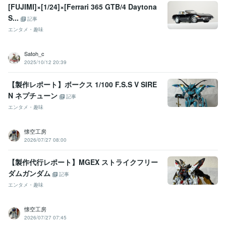
[FUJIMI]×[1/24]×[Ferrari 365 GTB/4 Daytona
S...
記事
エンタメ・趣味
Satoh_c
2025/10/12 20:39
【製作レポート】ボークス 1/100 F.S.S V SIRE
N ネプチューン
記事
エンタメ・趣味
懐空工房
2026/07/27 08:00
【製作代行レポート】MGEX ストライクフリー
ダムガンダム
記事
エンタメ・趣味
懐空工房
2026/07/27 07:45