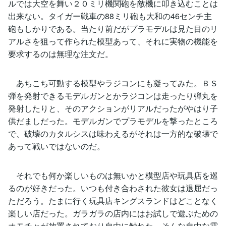
ルでは大空を舞い２０ミリ機関砲を敵機に叩き込むことは
出来ない。タイガー戦車の88ミリ砲も大和の46センチ主
砲もしかりである。当たり前だがプラモデルは見た目のリ
アルさを狙って作られた模型あって、それに実物の機能を
要求するのは無理な注文だ。
あちこち可動する模型やラジコンにも凝ってみた。ＢＳ
弾を発射できるモデルガンとかラジコンは走ったり弾丸を
発射したりと、そのアクションがリアルだったがやはり子
供だましだった。モデルガンでプラモデルを撃ったところ
で、破壊のカタルシスは味わえるがそれは一方的な破壊で
あって戦いではないのだ。
それでも何か楽しいものは無いかと模型店や玩具店を巡
るのが好きだった。いつも付き合わされた彼女は退屈だっ
ただろう。たまに行く玩具店キングスランドはどことなく
楽しい店だった。ガラガラの店内にはお試しで遊ぶための
オモチャが放置されており自由に触れた。そんな自由な雰