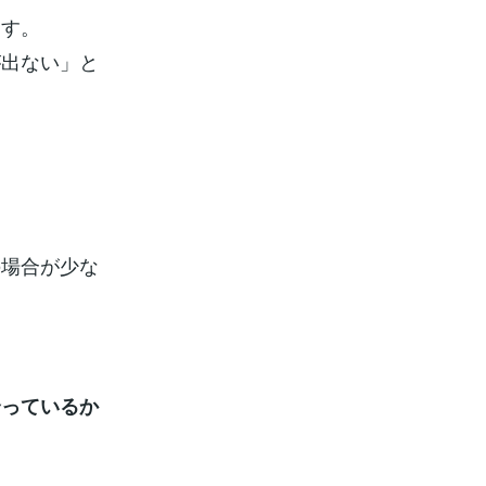
ます。
が出ない」と
の場合が少な
”
合っているか