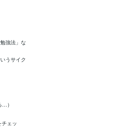
た勉強法」な
というサイク
る…）
をチェッ