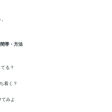
う。
時間帯・方法
ってる？
落ち着く？
けてみよ