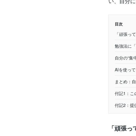
い、自分に
目次
「頑張って
勉強法に「
自分の“集
AIを使っ
まとめ：自
付記1：こ
付記2：提
「頑張っ