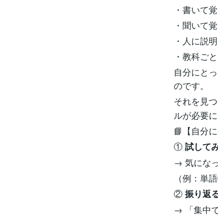
・書いて覚
・聞いて覚
・人に説明
・教科ごと
自分にとっ
のです。
それを見つ
ルが必要に
📘【自分
①
試して
→ 気にな
（例：単語
②
振り返
→ 「集中