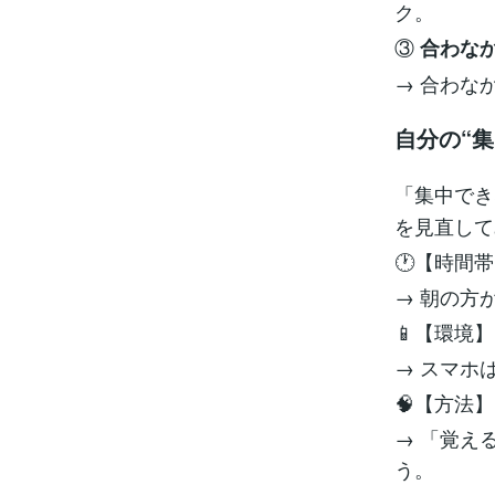
ク。
③
合わな
→ 合わな
自分の“
「集中でき
を見直して
🕐【時間
→ 朝の方
📱【環境】
→ スマホ
🧠【方法】
→ 「覚え
う。