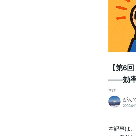
【第6
——効
学び
がん
2025/04/
本記事は、