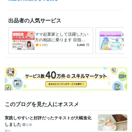
※1回目は事前カウンセリングまでを提供し、改めて別日でヒプノセラピ
ーのご予約をお取り頂くという流れになります。

◎メッセージチャットのサービスは24時間、いつでもご連絡お待ちして
出品者の人気サービス
おります。本業が忙しい時にはご質問へのお返事や納品にお時間をいた
だく場合があることをご承諾の上、ご購入ください。
ママ起業家として活躍したい
レム
受賞歴
方の相談に乗ります 目指
悩み
ムーンデーセミナー
親子で考えよういじめ防止のロゴマーク　教育
せ！ママ起業家！自分らしく
こか
5.0
(1)
3,000
円
5.0
長賞
布ナプキン啓蒙セミナー
キラキラ輝くママになろう！
みも
資格・検定
普通自動車運転免許
取得年 : 2001年
中学校教諭第一種免許状外国語科（英語）
取得年 : 2005年
高等学校教諭第一種免許状外国語科（英語）
取得年 : 2005年
日商簿記検定3級
取得年 : 2003年
秘書検定3級
取得年 : 2003年
レイキヒーラー
取得年 : 2013年
ヒプノセラピスト
取得年 : 2021年
このブログを見た人にオススメ
得意分野
実践しやすいと好評だったテキストが大幅進化
占い
ヒプノセラピー（催眠療法）
遠隔レイキヒーリング
リラック
しました
スヒプノ
願望実現ヒプノ
行動修正ヒプノ
前世療法ヒプノ
記事
ヒプノセラピー
レイキヒーリング
リラックスヒプノ
願望実現
学び