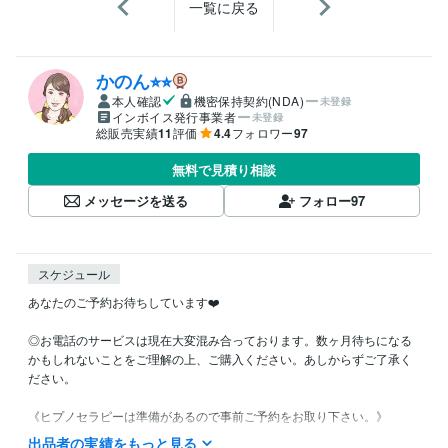
一覧に戻る
かのん⭐︎⭐︎
本人確認
機密保持契約(NDA)
未登録
インボイス発行事業者
未登録
総販売実績
11
評価
4.4
フォロワー
97
無料で見積り相談
メッセージを送る
フォロー
97
スケジュール
あなたのご予約お待ちしています❤️

◎お電話のサービスは現在大変混み合っております。数ヶ月待ちになる
かもしれないことをご理解の上、ご購入ください。あしからずご了承く
ださい。

《ヒプノセラピーは準備があるので事前ご予約をお取り下さい。》

※通常は1週間くらい前にご予約をお取り頂くのがベストです。

出品者の実績をもっと見る