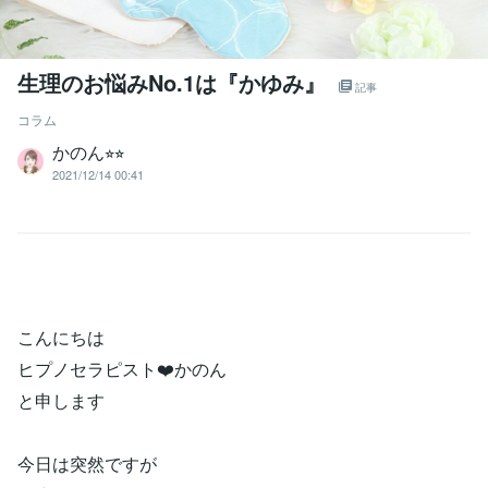
生理のお悩みNo.1は『かゆみ』
記事
コラム
かのん⭐︎⭐︎
2021/12/14 00:41
こんにちは
ヒプノセラピスト❤️かのん
と申します
今日は突然ですが