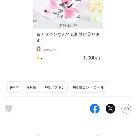
受付休止中
布ナプキンなんでも相談に乗りま
す
かのん⭐︎⭐︎
1,000
-
円
#生理
#月経
#布ナプキン
#経血コントロール
4