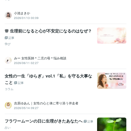
行動修正
前世療法
瞑想
潜在意識
インナーチャイルド
引き寄せ
ビジネス代行・事務代行
ママ起業家初心者向けのビジネスコンサル
食物アレルギー相談
経血コントロール
布ナプキン
夫婦仲改善相談
小池まきか
2026/01/13 00:09
ビジネスコンサル
ママ起業家
食物アレルギー
布ナプキン
月経のお悩み
経血コントロール
夫婦
人間関係
仕事
🌸 生理前になると心が不安定になるのはなぜ？
記事
学び
みー 女性医師＊二児の母＊悩み相談
2026/06/11 02:27
女性の一生「ゆらぎ」vol.1「私」を守る大事な
こと
記事
コラム
吉原ゆあん｜女性の心と体に寄り添う伴走者
2026/05/14 09:27
フラワームーンの日に生理がきたあなたへ
記事
占い