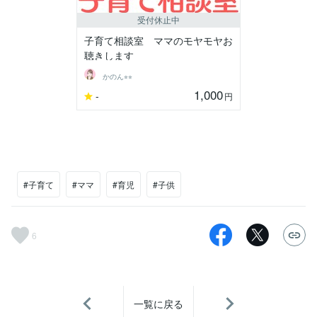
受付休止中
子育て相談室 ママのモヤモヤお
聴きします
かのん⭐︎⭐︎
1,000
-
円
#子育て
#ママ
#育児
#子供
6
一覧に戻る