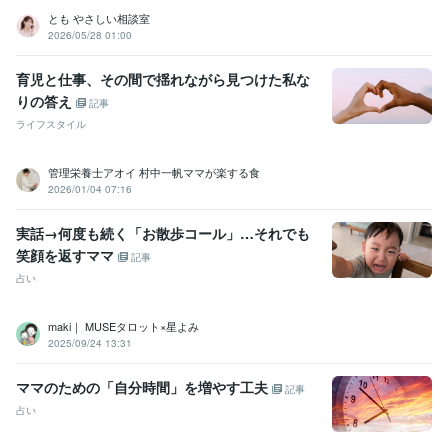
食物アレルギー相談
経血コントロール
布ナプキン
夫婦仲改善相談
とも やさしい相談室
2026/05/28 01:00
ビジネスコンサル
ママ起業家
食物アレルギー
布ナプキン
月経のお悩み
経血コントロール
夫婦
人間関係
仕事
育児と仕事、その間で揺れながら見つけた私な
りの答え
記事
ライフスタイル
管理栄養士アオイ 村中一帆ママが楽する食
2026/01/04 07:16
実話→何度も続く「お散歩コール」…それでも
笑顔を返すママ
記事
占い
maki｜ MUSEタロット×星よみ
2025/09/24 13:31
ママのための「自分時間」を増やす工夫
記事
占い