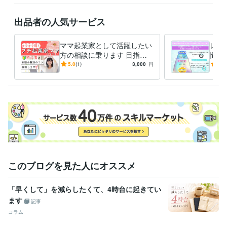
◎メッセージチャットのサービスは24時間、いつでもご連絡お待ちして
出品者の人気サービス
おります。本業が忙しい時にはご質問へのお返事や納品にお時間をいた
だく場合があることをご承諾の上、ご購入ください。
ママ起業家として活躍したい
レム
受賞歴
方の相談に乗ります 目指
悩み
ムーンデーセミナー
親子で考えよういじめ防止のロゴマーク　教育
せ！ママ起業家！自分らしく
こか
5.0
(1)
3,000
円
5.0
長賞
布ナプキン啓蒙セミナー
キラキラ輝くママになろう！
みも
資格・検定
普通自動車運転免許
取得年 : 2001年
中学校教諭第一種免許状外国語科（英語）
取得年 : 2005年
高等学校教諭第一種免許状外国語科（英語）
取得年 : 2005年
日商簿記検定3級
取得年 : 2003年
秘書検定3級
取得年 : 2003年
レイキヒーラー
取得年 : 2013年
ヒプノセラピスト
取得年 : 2021年
このブログを見た人にオススメ
得意分野
「早くして」を減らしたくて、4時台に起きてい
占い
ヒプノセラピー（催眠療法）
遠隔レイキヒーリング
リラック
ます
スヒプノ
願望実現ヒプノ
行動修正ヒプノ
前世療法ヒプノ
記事
ヒプノセラピー
レイキヒーリング
リラックスヒプノ
願望実現
コラム
行動修正
前世療法
瞑想
潜在意識
インナーチャイルド
引き寄せ
ビジネス代行・事務代行
ママ起業家初心者向けのビジネスコンサル