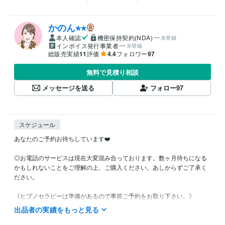
かのん⭐︎⭐︎
本人確認
機密保持契約(NDA)
未登録
インボイス発行事業者
未登録
総販売実績
11
評価
4.4
フォロワー
97
無料で見積り相談
メッセージを送る
フォロー
97
スケジュール
あなたのご予約お待ちしています❤️

◎お電話のサービスは現在大変混み合っております。数ヶ月待ちになる
かもしれないことをご理解の上、ご購入ください。あしからずご了承く
ださい。

《ヒプノセラピーは準備があるので事前ご予約をお取り下さい。》

※通常は1週間くらい前にご予約をお取り頂くのがベストです。

出品者の実績をもっと見る
※1回目は事前カウンセリングまでを提供し、改めて別日でヒプノセラピ
ーのご予約をお取り頂くという流れになります。
