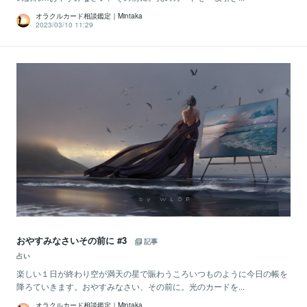
オラクルカード相談鑑定｜Mintaka
2023/03/10 11:29
おやすみなさいその前に #3
記事
占い
楽しい１日が終わり空が満天の星で賑わうころいつものように今日の帳を
降ろていきます。おやすみなさい、その前に。光のカードを...
オラクルカード相談鑑定｜Mintaka