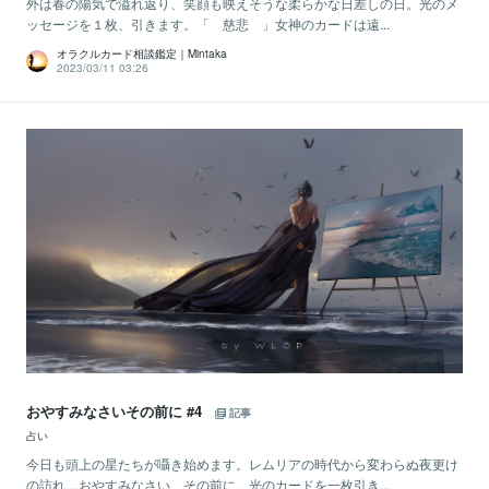
外は春の陽気で溢れ返り、笑顔も映えそうな柔らかな日差しの日。光のメ
ッセージを１枚、引きます。「 慈悲 」女神のカードは遠...
オラクルカード相談鑑定｜Mintaka
2023/03/11 03:26
おやすみなさいその前に #4
記事
占い
今日も頭上の星たちが囁き始めます。レムリアの時代から変わらぬ夜更け
の訪れ…おやすみなさい、その前に。光のカードを一枚引き...