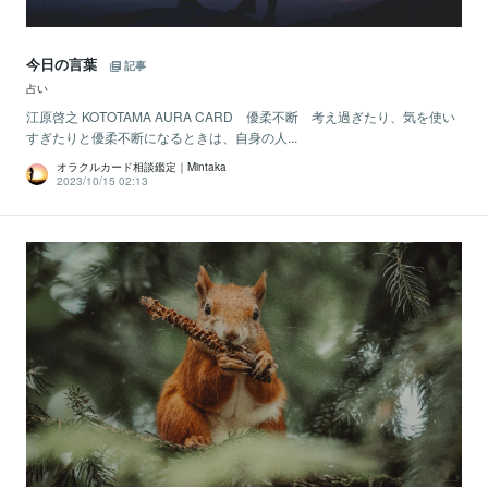
今日の言葉
記事
占い
江原啓之 KOTOTAMA AURA CARD 優柔不断 考え過ぎたり、気を使い
すぎたりと優柔不断になるときは、自身の人...
オラクルカード相談鑑定｜Mintaka
2023/10/15 02:13