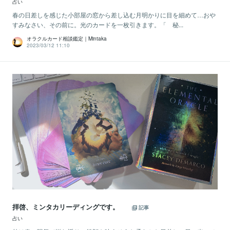
占い
春の日差しを感じた小部屋の窓から差し込む月明かりに目を細めて…おや
すみなさい、その前に。光のカードを一枚引きます。「 秘...
オラクルカード相談鑑定｜Mintaka
2023/03/12 11:10
拝啓、ミンタカリーディングです。
記事
占い