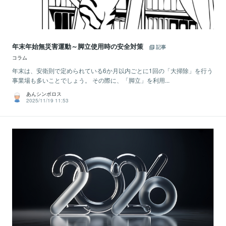
年末年始無災害運動～脚立使用時の安全対策
記事
コラム
年末は、安衛則で定められている6か月以内ごとに1回の「大掃除」を行う
事業場も多いことでしょう。 その際に、「脚立」を利用...
あんシンボロス
2025/11/19 11:53