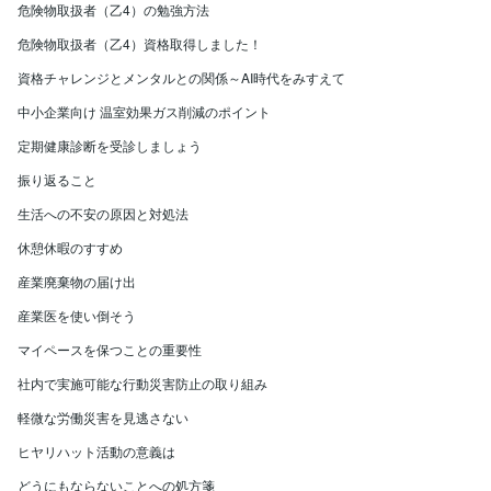
危険物取扱者（乙4）の勉強方法
危険物取扱者（乙4）資格取得しました！
資格チャレンジとメンタルとの関係～AI時代をみすえて
中小企業向け 温室効果ガス削減のポイント
定期健康診断を受診しましょう
振り返ること
生活への不安の原因と対処法
休憩休暇のすすめ
産業廃棄物の届け出
産業医を使い倒そう
マイペースを保つことの重要性
社内で実施可能な行動災害防止の取り組み
軽微な労働災害を見逃さない
ヒヤリハット活動の意義は
どうにもならないことへの処方箋