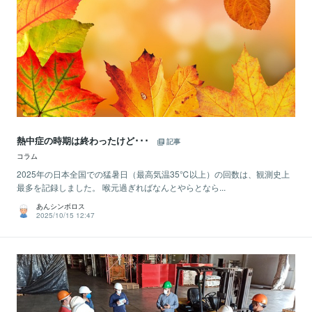
熱中症の時期は終わったけど･･･
記事
コラム
2025年の日本全国での猛暑日（最高気温35℃以上）の回数は、観測史上
最多を記録しました。 喉元過ぎればなんとやらとなら...
あんシンボロス
2025/10/15 12:47