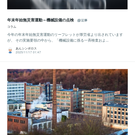
年末年始無災害運動～機械設備の点検
記事
コラム
今年の年末年始無災害運動のリーフレットが厚労省より出されています
が、 その実施要領の中から、「機械設備に係る一斉検査およ...
あんシンボロス
2025/11/17 01:47