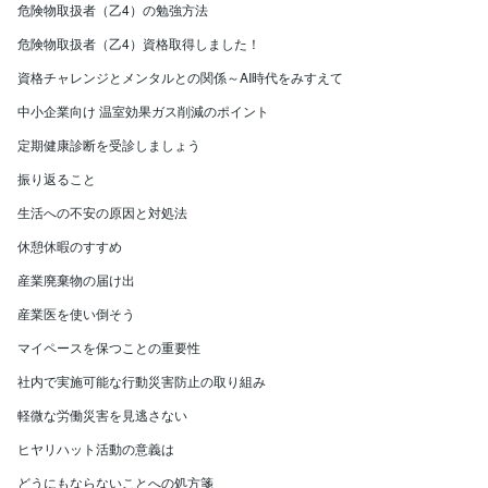
危険物取扱者（乙4）の勉強方法
危険物取扱者（乙4）資格取得しました！
資格チャレンジとメンタルとの関係～AI時代をみすえて
中小企業向け 温室効果ガス削減のポイント
定期健康診断を受診しましょう
振り返ること
生活への不安の原因と対処法
休憩休暇のすすめ
産業廃棄物の届け出
産業医を使い倒そう
マイペースを保つことの重要性
社内で実施可能な行動災害防止の取り組み
軽微な労働災害を見逃さない
ヒヤリハット活動の意義は
どうにもならないことへの処方箋