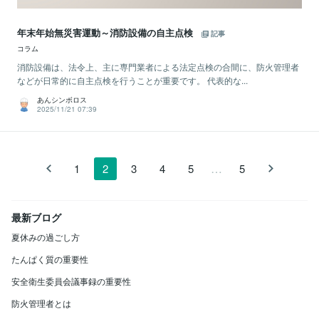
年末年始無災害運動～消防設備の自主点検
記事
コラム
消防設備は、法令上、主に専門業者による法定点検の合間に、防火管理者
などが日常的に自主点検を行うことが重要です。 代表的な...
あんシンボロス
2025/11/21 07:39
…
1
2
3
4
5
5
最新ブログ
夏休みの過ごし方
たんぱく質の重要性
安全衛生委員会議事録の重要性
防火管理者とは