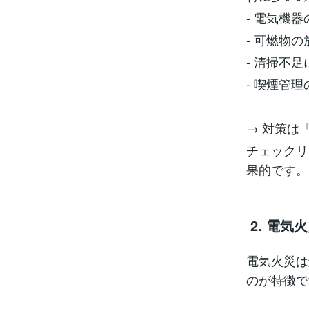
- 電気機
- 可燃物の
- 清掃不
- 喫煙管
→ 対策は
チェックリ
果的です。
2. 電気
電気火災は
のが特徴で