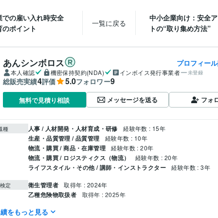
業での雇い入れ時安全
中小企業向け：安全ア
一覧に戻る
育のポイント
トの“取り集め方法”
あんシンボロス
プロフィール
本人確認
機密保持契約(NDA)
インボイス発行事業者
未登録
4
5.0
9
総販売実績
評価
フォロワー
メッセージを送る
フォ
無料で見積り相談
人事 / 人材開発・人材育成・研修
経験年数 : 15年
職種
生産・品質管理 / 品質管理
経験年数 : 10年
物流・購買 / 商品・在庫管理
経験年数 : 20年
物流・購買 / ロジスティクス（物流）
経験年数 : 20年
ライフスタイル・その他 / 講師・インストラクター
経験年数 : 3年
衛生管理者
取得年 : 2024年
検定
乙種危険物取扱者
取得年 : 2025年
実績をもっと見る
ビジネス代行・事務代行
新入社員向け安全衛生教育用資料作成
分野