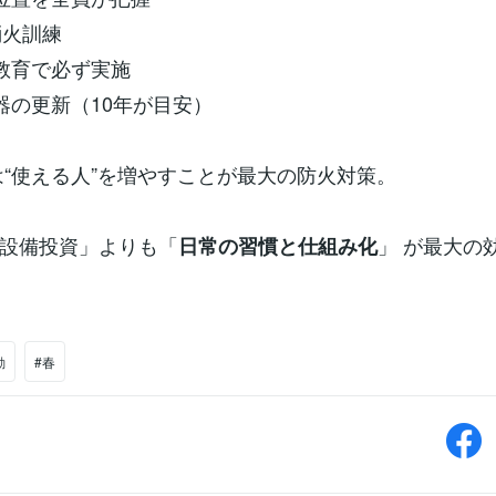
消火訓練
員教育で必ず実施
火器の更新（10年が目安）
は“使える人”を増やすことが最大の防火対策。
設備投資」よりも「
」 が最大の
日常の習慣と仕組み化
動
#春