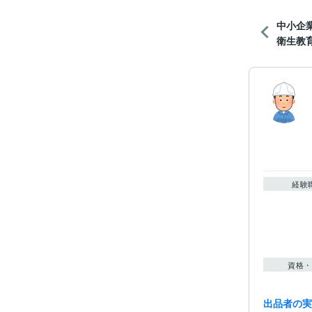
中小企
衛生教
経験
資格・
出品者の
得意