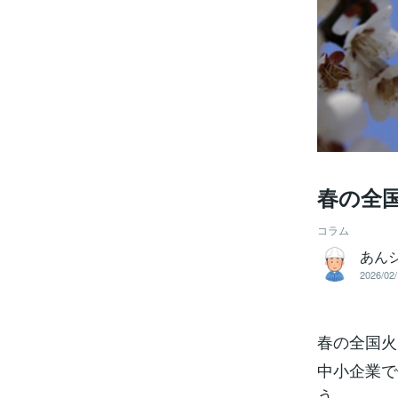
春の全
コラム
あん
2026/02/
春の全国火
中小企業で
う。