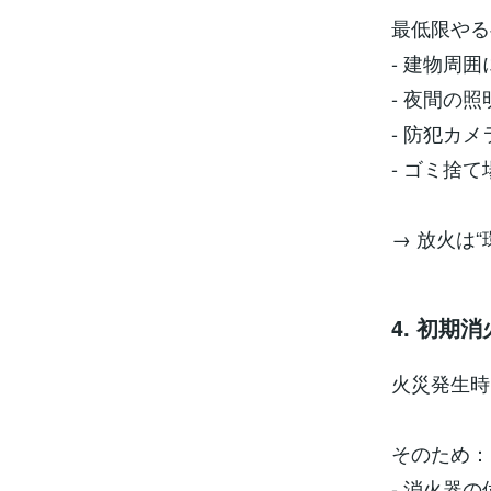
最低限やる
- 建物周
- 夜間の
- 防犯カ
- ゴミ捨
→ 放火は
4. 初期
火災発生時
そのため：
- 消火器