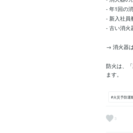
- 年1回の
- 新入社
- 古い消
→ 消火器
防火は、「
ます。
#火災予防運
3