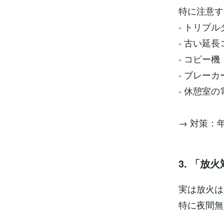
特に注意す
- トリプ
- 古い延
- コピー
- ブレー
- 休憩室
→ 対策：
3. 「放
実は放火は
特に夜間無