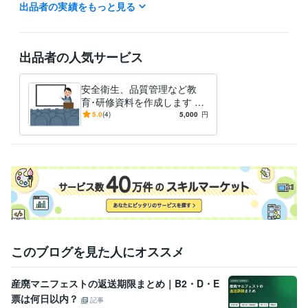
出品者の実績をもっと見る
乙種危険物取扱者
取得年 : 2025年
得意分野
ビジネス代行・事務代行
新入社員向け安全衛生教育用資料作成
出品者の人気サービス
教育
安全衛生
新入社員
中途入社者
安全衛生、品質管理など教
育･研修資料を作成します 長
年の現場実務経験に基づく、
5.0
(4)
5,000
円
内容に定評があります♪
このブログを見た人にオススメ
産廃マニフェストの返送期限まとめ｜B2・D・E
票は何日以内？
記事