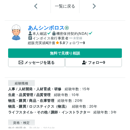
一覧に戻る
あんシンボロス
本人確認
機密保持契約(NDA)
インボイス発行事業者
未登録
総販売実績
4
評価
5.0
フォロワー
9
無料で見積り相談
メッセージを送る
フォロー
9
経験職種
人事 / 人材開発・人材育成・研修
経験年数 : 15年
生産・品質管理 / 品質管理
経験年数 : 10年
物流・購買 / 商品・在庫管理
経験年数 : 20年
物流・購買 / ロジスティクス（物流）
経験年数 : 20年
ライフスタイル・その他 / 講師・インストラクター
経験年数 : 3年
資格・検定
衛生管理者
取得年 : 2024年